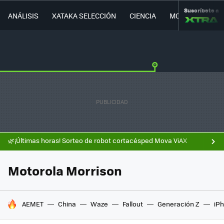
Suscríbete a
ANÁLISIS
XATAKA SELECCIÓN
CIENCIA
MOVILIDAD
🌿¡Últimas horas! Sorteo de robot cortacésped Mova ViAX
Motorola Morrison
HOY SE HABLA DE
AEMET
China
Waze
Fallout
Generación Z
iPh