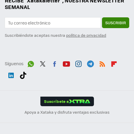
RECIBE "Xatakaletter", NUESTRA NEWSLETTER
SEMANAL
SUSCRIBIR
Suscribiéndote aceptas nuestra
política de privacidad
Síguenos
Wh
Twit
Fac
You
Inst
Tele
RSS
Flip
ats
ter
ebo
tub
agr
gra
boa
Link
Tikt
App
ok
e
am
m
rd
edI
ok
Suscríbete a
n
Apoya a Xataka y disfruta ventajas exclusivas