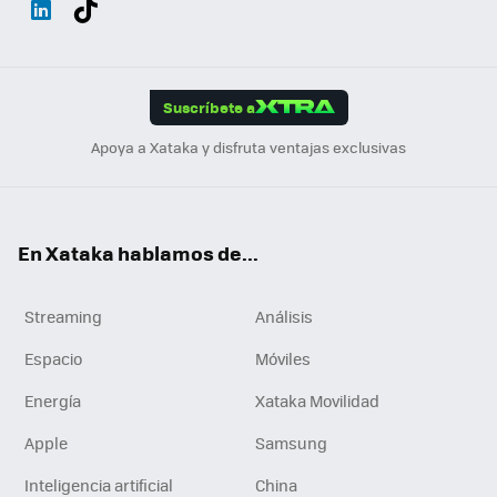
ats
ter
ebo
tub
agr
gra
boa
Link
Tikt
App
ok
e
am
m
rd
edI
ok
Suscríbete a
n
Apoya a Xataka y disfruta ventajas exclusivas
En Xataka hablamos de...
Streaming
Análisis
Espacio
Móviles
Energía
Xataka Movilidad
Apple
Samsung
Inteligencia artificial
China