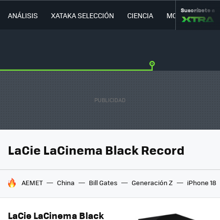
Suscríbete a
ANÁLISIS
XATAKA SELECCIÓN
CIENCIA
MOVILIDAD
LaCie LaCinema Black Record
HOY SE HABLA DE
AEMET
China
Bill Gates
Generación Z
iPhone 18
LaCie LaCinema Black