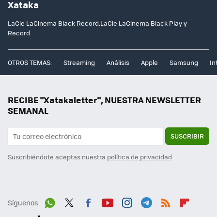
Xataka
LaCie LaCinema Black Record:LaCie LaCinema Black Play y
Record
OTROS TEMAS:
Streaming
Análisis
Apple
Samsung
In
RECIBE "Xatakaletter", NUESTRA NEWSLETTER
SEMANAL
SUSCRIBIR
Suscribiéndote aceptas nuestra
política de privacidad
Síguenos
Wh
Twit
Fac
You
Inst
Tele
RSS
Flip