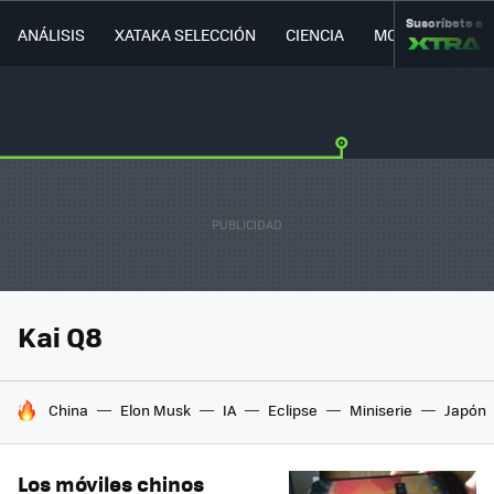
Suscríbete a
ANÁLISIS
XATAKA SELECCIÓN
CIENCIA
MOVILIDAD
Kai Q8
HOY SE HABLA DE
China
Elon Musk
IA
Eclipse
Miniserie
Japón
Los móviles chinos