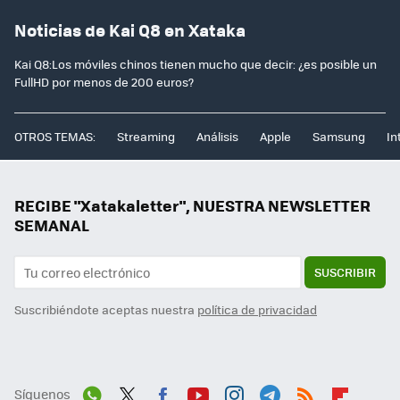
Noticias de Kai Q8 en Xataka
Kai Q8:Los móviles chinos tienen mucho que decir: ¿es posible un
FullHD por menos de 200 euros?
OTROS TEMAS:
Streaming
Análisis
Apple
Samsung
In
RECIBE "Xatakaletter", NUESTRA NEWSLETTER
SEMANAL
SUSCRIBIR
Suscribiéndote aceptas nuestra
política de privacidad
Síguenos