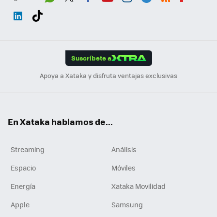
Wh
Twit
Fac
You
Inst
Tele
RSS
Flip
ats
ter
ebo
tub
agr
gra
boa
Link
Tikt
App
ok
e
am
m
rd
edI
ok
Suscríbete a
n
Apoya a Xataka y disfruta ventajas exclusivas
En Xataka hablamos de...
Streaming
Análisis
Espacio
Móviles
Energía
Xataka Movilidad
Apple
Samsung