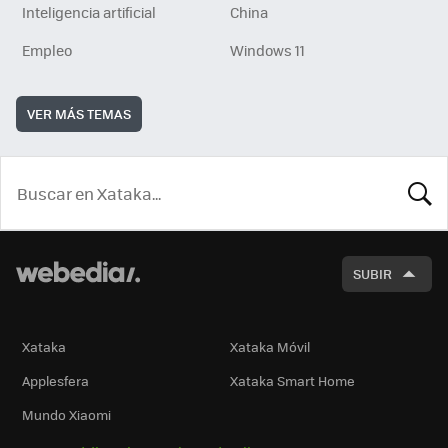
Inteligencia artificial
China
Empleo
Windows 11
VER MÁS TEMAS
BUSCA
SUBIR
Xataka
Xataka Móvil
Applesfera
Xataka Smart Home
Mundo Xiaomi