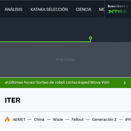
Suscríbete a
ANÁLISIS
XATAKA SELECCIÓN
CIENCIA
MOVILIDAD
🌿¡Últimas horas! Sorteo de robot cortacésped Mova ViAX
ITER
HOY SE HABLA DE
AEMET
China
Waze
Fallout
Generación Z
iPh