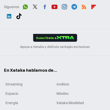
Síguenos
Wh
Twit
Fac
You
Inst
Tele
RSS
Flip
ats
ter
ebo
tub
agr
gra
boa
Link
Tikt
App
ok
e
am
m
rd
edI
ok
Suscríbete a
n
Apoya a Xataka y disfruta ventajas exclusivas
En Xataka hablamos de...
Streaming
Análisis
Espacio
Móviles
Energía
Xataka Movilidad