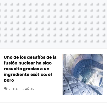
Uno de los desafíos de la
fusión nuclear ha sido
resuelto gracias a un
ingrediente exótico: el
boro
COMENTARIOS
2
HACE 2 AÑOS