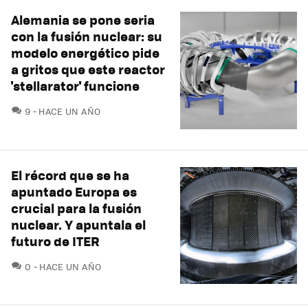
Alemania se pone seria
con la fusión nuclear: su
modelo energético pide
a gritos que este reactor
'stellarator' funcione
COMENTARIOS
9
HACE UN AÑO
El récord que se ha
apuntado Europa es
crucial para la fusión
nuclear. Y apuntala el
futuro de ITER
COMENTARIOS
0
HACE UN AÑO