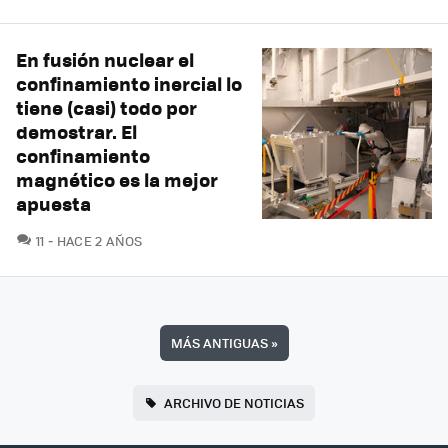
En fusión nuclear el
confinamiento inercial lo
tiene (casi) todo por
demostrar. El
confinamiento
magnético es la mejor
apuesta
COMENTARIOS
11
HACE 2 AÑOS
MÁS ANTIGUAS
»
ARCHIVO DE NOTICIAS