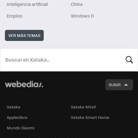
Inteligencia artificial
China
Empleo
Windows 11
VER MÁS TEMAS
BUSCA
SUBIR
Xataka
Xataka Móvil
Applesfera
Xataka Smart Home
Mundo Xiaomi