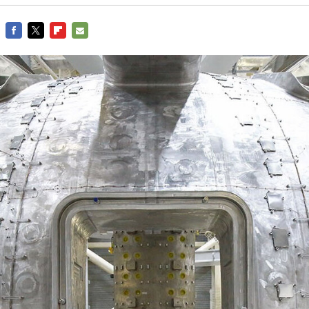
FACEBOOK
TWITTER
FLIPBOARD
E-
MAIL