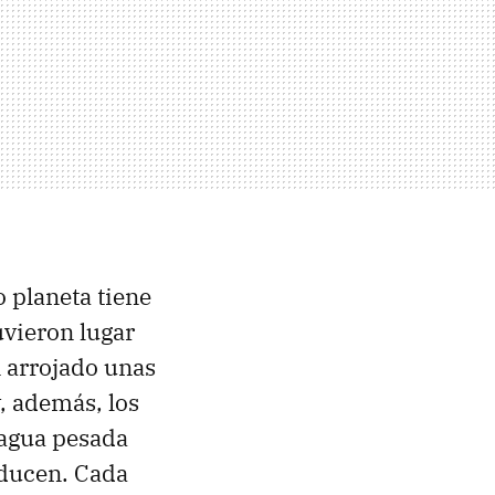
o planeta tiene
uvieron lugar
n arrojado unas
, además, los
 agua pesada
oducen. Cada