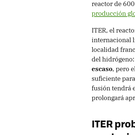
reactor de 600
producción gl
ITER, el react
internacional 
localidad fran
del hidrógeno:
escaso
, pero 
suficiente par
fusión tendrá 
prolongará a
ITER pro