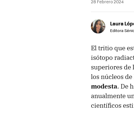
28 Febrero 2024
Laura Lóp
Editora Sénio
El tritio que e
isótopo radiac
superiores de 
los núcleos de
modesta
. De 
anualmente un
científicos es