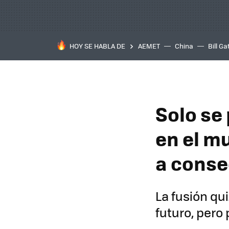
HOY SE HABLA DE
AEMET
China
Bill Ga
Solo se 
en el mu
a conse
La fusión qu
futuro, pero