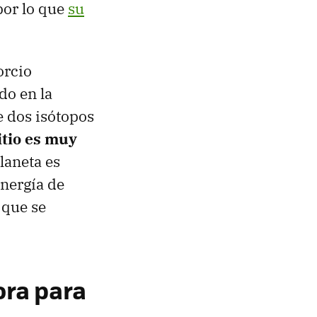
por lo que
su
orcio
do en la
e dos isótopos
ritio es muy
laneta es
energía de
 que se
ora para