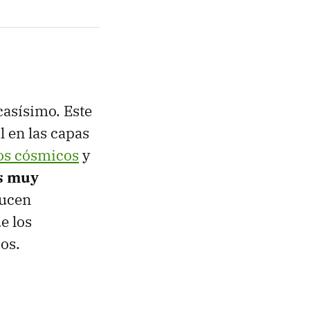
casísimo. Este
l en las capas
yos cósmicos
y
s muy
ducen
e los
os.