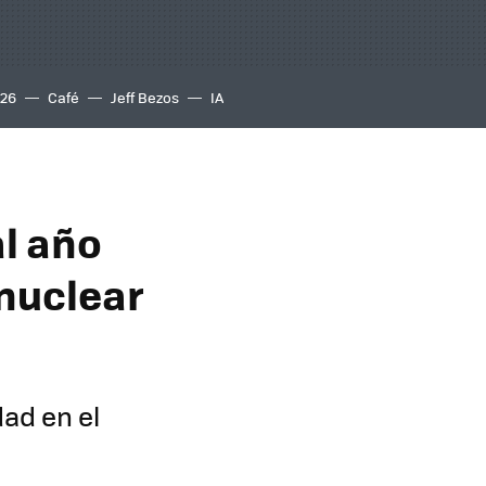
S26
Café
Jeff Bezos
IA
al año
 nuclear
dad en el