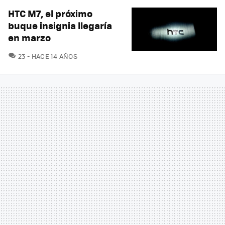
HTC M7, el próximo
buque insignia llegaría
en marzo
COMENTARIOS
23
HACE 14 AÑOS