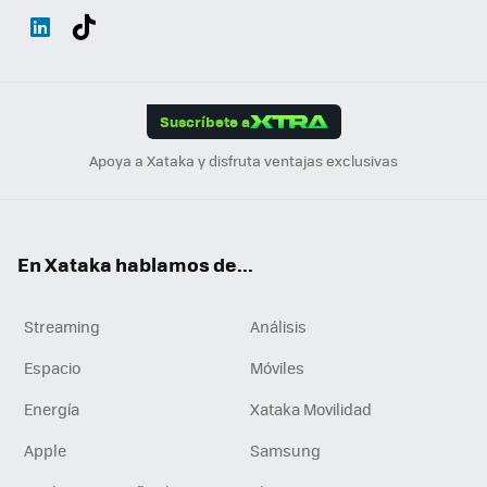
Wh
Twit
Fac
You
Inst
Tele
RSS
Flip
ats
ter
ebo
tub
agr
gra
boa
Link
Tikt
App
ok
e
am
m
rd
edI
ok
Suscríbete a
n
Apoya a Xataka y disfruta ventajas exclusivas
En Xataka hablamos de...
Streaming
Análisis
Espacio
Móviles
Energía
Xataka Movilidad
Apple
Samsung