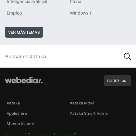
Inteligencia artificial
China
Empleo
Windows 11
VER MÁS TEMAS
BUSCA
SUBIR
Xataka
Xataka Móvil
Applesfera
Xataka Smart Home
Mundo Xiaomi
Otras publicaciones de Webedia