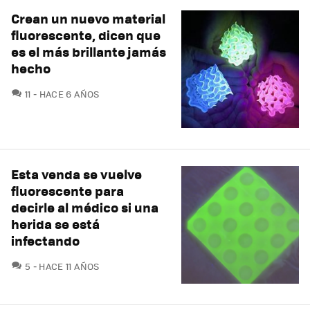
Crean un nuevo material
fluorescente, dicen que
es el más brillante jamás
hecho
COMENTARIOS
11
HACE 6 AÑOS
Esta venda se vuelve
fluorescente para
decirle al médico si una
herida se está
infectando
COMENTARIOS
5
HACE 11 AÑOS