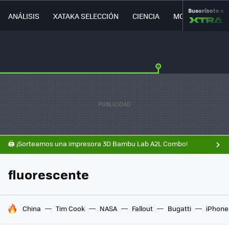
Suscríbete a
ANÁLISIS
XATAKA SELECCIÓN
CIENCIA
MOVILIDAD
🖨️ ¡Sorteamos una impresora 3D Bambu Lab A2L Combo!
fluorescente
HOY SE HABLA DE
China
Tim Cook
NASA
Fallout
Bugatti
iPhone 