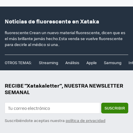
Noticias de fluorescente en Xataka
fluorescente:Crean un nuevo material fluorescente, dicen que es
el más brillante jamás hecho.Esta venda se vuelve fluorescente
para decirle al médico si una..
OTROS TEMAS:
Streaming
Análisis
Apple
Samsung
In
RECIBE "Xatakaletter", NUESTRA NEWSLETTER
SEMANAL
SUSCRIBIR
Suscribiéndote aceptas nuestra
política de privacidad