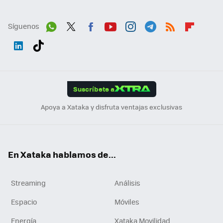
Síguenos
Wh
Twit
Fac
You
Inst
Tele
RSS
Flip
ats
ter
ebo
tub
agr
gra
boa
Link
Tikt
App
ok
e
am
m
rd
edI
ok
Suscríbete a
n
Apoya a Xataka y disfruta ventajas exclusivas
En Xataka hablamos de...
Streaming
Análisis
Espacio
Móviles
Energía
Xataka Movilidad