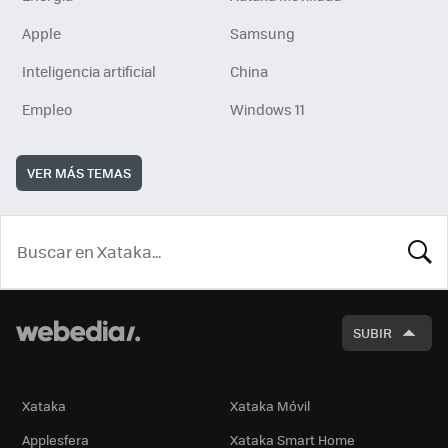
Apple
Samsung
Inteligencia artificial
China
Empleo
Windows 11
VER MÁS TEMAS
BUSCA
SUBIR
Xataka
Xataka Móvil
Applesfera
Xataka Smart Home