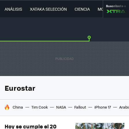
Suscríbete a
ANÁLISIS
XATAKA SELECCIÓN
CIENCIA
MOVILIDAD
Eurostar
HOY SE HABLA DE
China
Tim Cook
NASA
Fallout
iPhone 17
Arabi
Hoy se cumple el 20