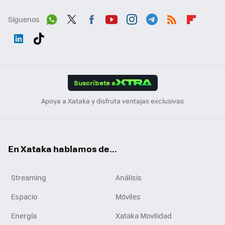
Síguenos
Wh
Twit
Fac
You
Inst
Tele
RSS
Flip
ats
ter
ebo
tub
agr
gra
boa
Link
Tikt
App
ok
e
am
m
rd
edI
ok
Suscríbete a
n
Apoya a Xataka y disfruta ventajas exclusivas
En Xataka hablamos de...
Streaming
Análisis
Espacio
Móviles
Energía
Xataka Movilidad