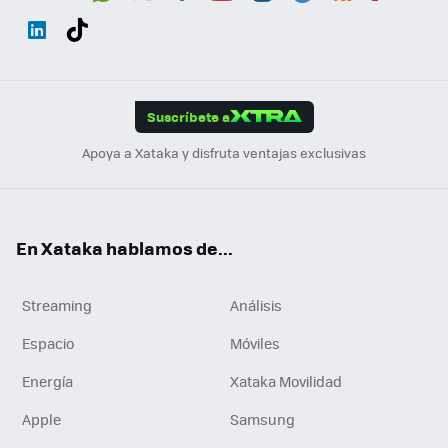
Wh
Twit
Fac
You
Inst
Tele
RSS
Flip
ats
ter
ebo
tub
agr
gra
boa
Link
Tikt
App
ok
e
am
m
rd
edI
ok
Suscríbete a
n
Apoya a Xataka y disfruta ventajas exclusivas
En Xataka hablamos de...
Streaming
Análisis
Espacio
Móviles
Energía
Xataka Movilidad
Apple
Samsung