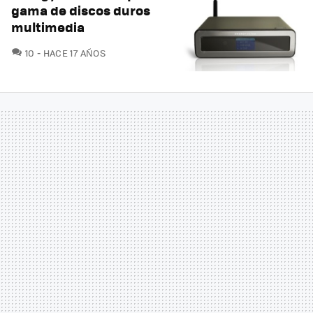
gama de discos duros
multimedia
COMENTARIOS
10
HACE 17 AÑOS