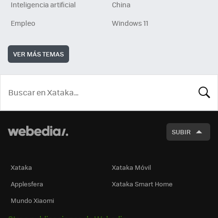
Inteligencia artificial
China
Empleo
Windows 11
VER MÁS TEMAS
BUSCA
SUBIR
Xataka
Xataka Móvil
Applesfera
Xataka Smart Home
Mundo Xiaomi