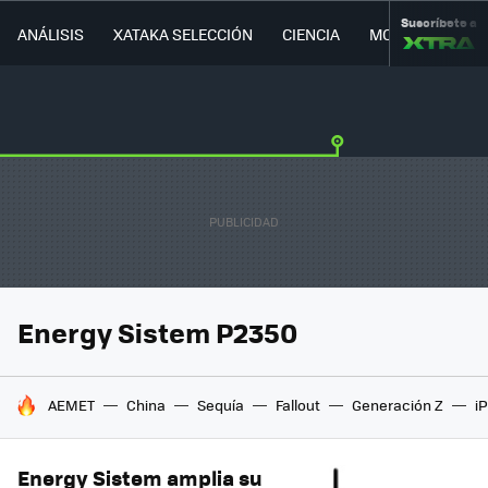
Suscríbete a
ANÁLISIS
XATAKA SELECCIÓN
CIENCIA
MOVILIDAD
Energy Sistem P2350
HOY SE HABLA DE
AEMET
China
Sequía
Fallout
Generación Z
i
Energy Sistem amplia su