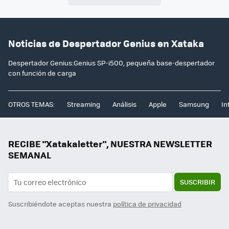
Noticias de Despertador Genius en Xataka
Despertador Genius:Genius SP-i500, pequeña base-despertador
con función de carga
OTROS TEMAS:
Streaming
Análisis
Apple
Samsung
In
RECIBE "Xatakaletter", NUESTRA NEWSLETTER
SEMANAL
SUSCRIBIR
Suscribiéndote aceptas nuestra
política de privacidad