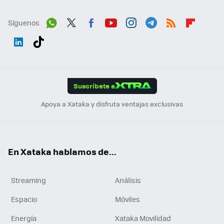
Síguenos
Wh
Twit
Fac
You
Inst
Tele
RSS
Flip
ats
ter
ebo
tub
agr
gra
boa
Link
Tikt
App
ok
e
am
m
rd
edI
ok
Suscríbete a
n
Apoya a Xataka y disfruta ventajas exclusivas
En Xataka hablamos de...
Streaming
Análisis
Espacio
Móviles
Energía
Xataka Movilidad