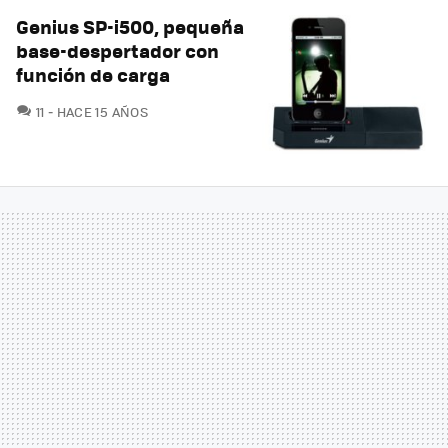
Genius SP-i500, pequeña
base-despertador con
función de carga
COMENTARIOS
11
HACE 15 AÑOS