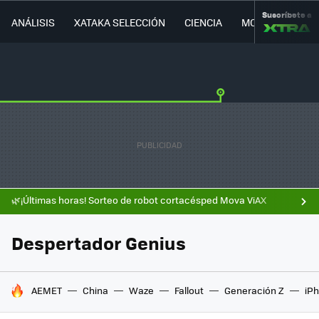
Suscríbete a
ANÁLISIS
XATAKA SELECCIÓN
CIENCIA
MOVILIDAD
🌿¡Últimas horas! Sorteo de robot cortacésped Mova ViAX
Despertador Genius
HOY SE HABLA DE
AEMET
China
Waze
Fallout
Generación Z
iPh