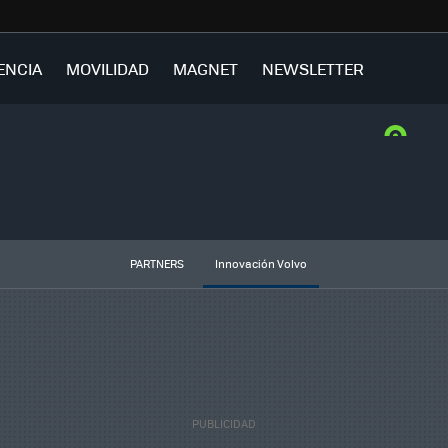
ENCIA
MOVILIDAD
MAGNET
NEWSLETTER
PARTNERS
Innovación Volvo