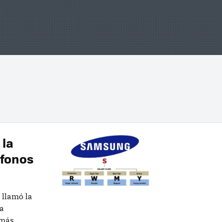
la
éfonos
 llamó la
la
 más