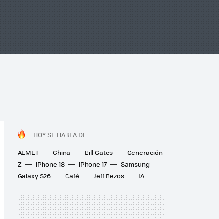
HOY SE HABLA DE
AEMET
China
Bill Gates
Generación
Z
iPhone 18
iPhone 17
Samsung
Galaxy S26
Café
Jeff Bezos
IA