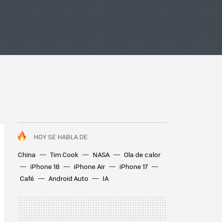
HOY SE HABLA DE
China
Tim Cook
NASA
Ola de calor
iPhone 18
iPhone Air
iPhone 17
Café
Android Auto
IA