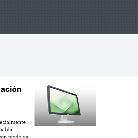
lación
pecialmente
 habla
 con modelos