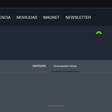
ENCIA
MOVILIDAD
MAGNET
NEWSLETTER
PARTNERS
Innovación Volvo