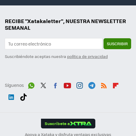
RECIBE "Xatakaletter", NUESTRA NEWSLETTER
SEMANAL
SUSCRIBIR
Suscribiéndote aceptas nuestra
política de privacidad
Síguenos
Wh
Twit
Fac
You
Inst
Tele
RSS
Flip
ats
ter
ebo
tub
agr
gra
boa
Link
Tikt
App
ok
e
am
m
rd
edI
ok
Suscríbete a
n
Apoya a Xataka y disfruta ventajas exclusivas