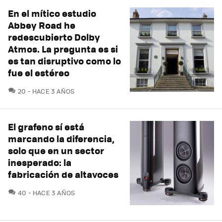
En el mítico estudio
Abbey Road he
redescubierto Dolby
Atmos. La pregunta es si
es tan disruptivo como lo
fue el estéreo
COMENTARIOS
20
HACE 3 AÑOS
El grafeno sí está
marcando la diferencia,
solo que en un sector
inesperado: la
fabricación de altavoces
COMENTARIOS
40
HACE 3 AÑOS