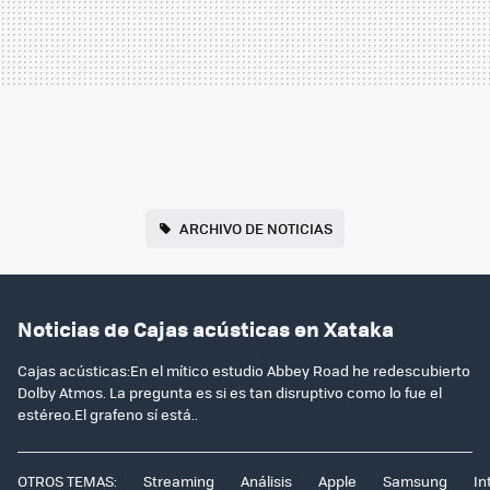
ARCHIVO DE NOTICIAS
Noticias de Cajas acústicas en Xataka
Cajas acústicas:En el mítico estudio Abbey Road he redescubierto
Dolby Atmos. La pregunta es si es tan disruptivo como lo fue el
estéreo.El grafeno sí está..
OTROS TEMAS:
Streaming
Análisis
Apple
Samsung
In