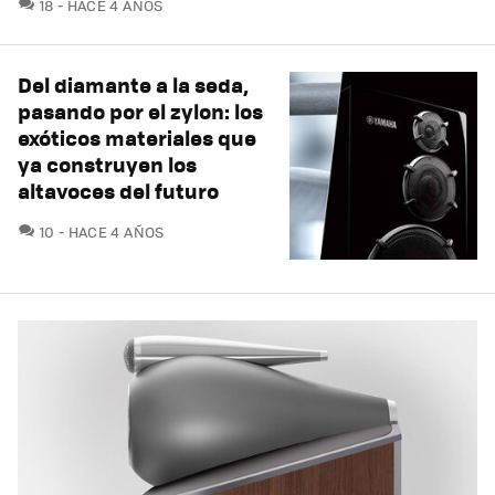
COMENTARIOS
18
HACE 4 AÑOS
Del diamante a la seda,
pasando por el zylon: los
exóticos materiales que
ya construyen los
altavoces del futuro
COMENTARIOS
10
HACE 4 AÑOS