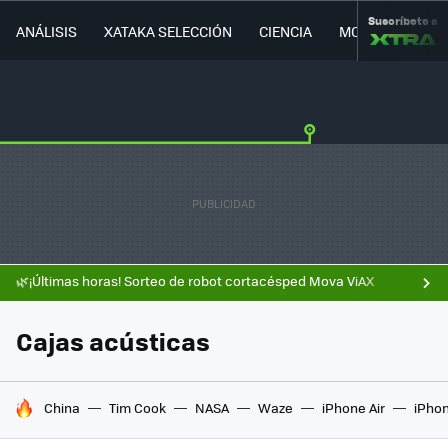
Suscríbete a
ANÁLISIS
XATAKA SELECCIÓN
CIENCIA
MOVILIDAD
🌿¡Últimas horas! Sorteo de robot cortacésped Mova ViAX
Cajas acústicas
HOY SE HABLA DE
China
Tim Cook
NASA
Waze
iPhone Air
iPhon