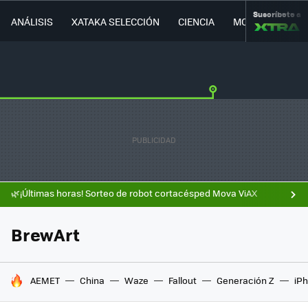
Suscríbete a
ANÁLISIS
XATAKA SELECCIÓN
CIENCIA
MOVILIDAD
🌿¡Últimas horas! Sorteo de robot cortacésped Mova ViAX
BrewArt
HOY SE HABLA DE
AEMET
China
Waze
Fallout
Generación Z
iPh