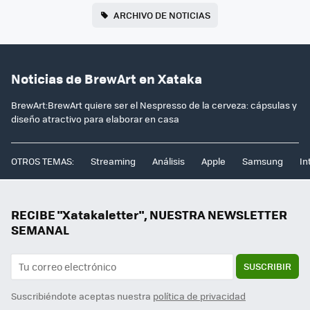
ARCHIVO DE NOTICIAS
Noticias de BrewArt en Xataka
BrewArt:BrewArt quiere ser el Nespresso de la cerveza: cápsulas y
diseño atractivo para elaborar en casa
OTROS TEMAS:
Streaming
Análisis
Apple
Samsung
In
RECIBE "Xatakaletter", NUESTRA NEWSLETTER
SEMANAL
SUSCRIBIR
Suscribiéndote aceptas nuestra
política de privacidad