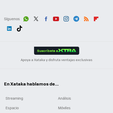
Síguenos
Wh
Twit
Fac
You
Inst
Tele
RSS
Flip
ats
ter
ebo
tub
agr
gra
boa
Link
Tikt
App
ok
e
am
m
rd
edI
ok
Suscríbete a
n
Apoya a Xataka y disfruta ventajas exclusivas
En Xataka hablamos de...
Streaming
Análisis
Espacio
Móviles