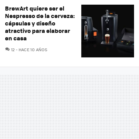
BrewArt quiere ser el
Nespresso de la cerveza:
cápsulas y diseño
atractivo para elaborar
en casa
COMENTARIOS
12
HACE 10 AÑOS