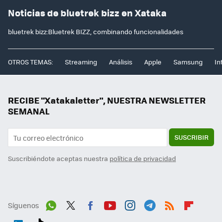
Noticias de bluetrek bizz en Xataka
bluetrek bizz:Bluetrek BIZZ, combinando funcionalidades
OTROS TEMAS:
Streaming
Análisis
Apple
Samsung
In
RECIBE "Xatakaletter", NUESTRA NEWSLETTER
SEMANAL
SUSCRIBIR
Suscribiéndote aceptas nuestra
política de privacidad
Síguenos
Wh
Twit
Fac
You
Inst
Tele
RSS
Flip