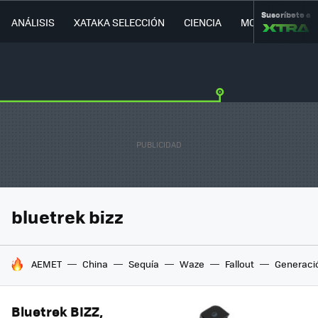
Suscríbete a
ANÁLISIS
XATAKA SELECCIÓN
CIENCIA
MOVILIDAD
bluetrek bizz
HOY SE HABLA DE
AEMET
China
Sequía
Waze
Fallout
Generaci
Bluetrek BIZZ,