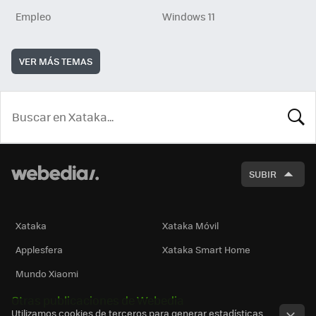
Empleo
Windows 11
VER MÁS TEMAS
BUSCA
SUBIR
Xataka
Xataka Móvil
Applesfera
Xataka Smart Home
Mundo Xiaomi
Otras publicaciones de Webedia
Utilizamos cookies de terceros para generar estadísticas