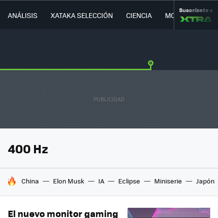
Suscríbete a
ANÁLISIS
XATAKA SELECCIÓN
CIENCIA
MOVILIDAD
400 Hz
HOY SE HABLA DE
China
Elon Musk
IA
Eclipse
Miniserie
Japón
El nuevo monitor gaming