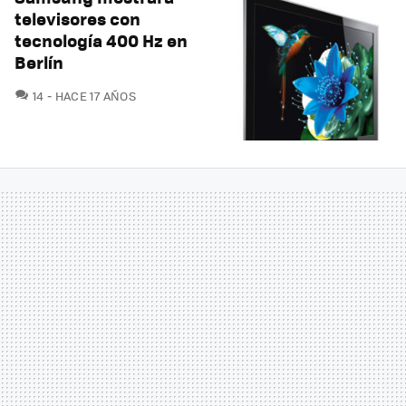
televisores con
tecnología 400 Hz en
Berlín
COMENTARIOS
14
HACE 17 AÑOS