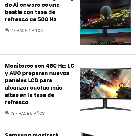
de Alienware es una
bestia con tasa de
refresco de 500 Hz
COMENTARIOS
7
HACE 4 AÑOS
Monitores con 480 Hz: LG
y AUO preparan nuevos
paneles LCD para
alcanzar cuotas más
altas en la tasa de
refresco
COMENTARIOS
18
HACE 5 AÑOS
Samsung mostrará