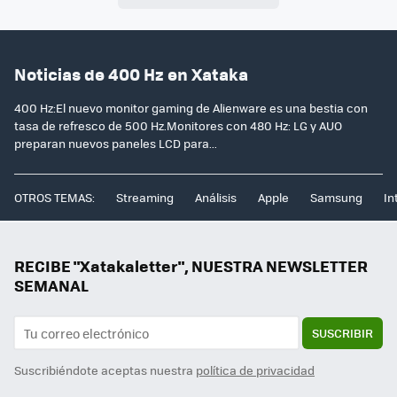
Noticias de 400 Hz en Xataka
400 Hz:El nuevo monitor gaming de Alienware es una bestia con
tasa de refresco de 500 Hz.Monitores con 480 Hz: LG y AUO
preparan nuevos paneles LCD para...
OTROS TEMAS:
Streaming
Análisis
Apple
Samsung
In
RECIBE "Xatakaletter", NUESTRA NEWSLETTER
SEMANAL
SUSCRIBIR
Suscribiéndote aceptas nuestra
política de privacidad