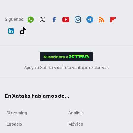
Síguenos
Wh
Twit
Fac
You
Inst
Tele
RSS
Flip
ats
ter
ebo
tub
agr
gra
boa
Link
Tikt
App
ok
e
am
m
rd
edI
ok
Suscríbete a
n
Apoya a Xataka y disfruta ventajas exclusivas
En Xataka hablamos de...
Streaming
Análisis
Espacio
Móviles