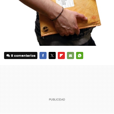
8 comentarios
FACEBOOK
TWITTER
FLIPBOARD
E-
WHATSAPP
MAIL