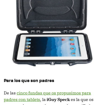
Para los que son padres
De las
cinco fundas que os propusimos para
padres con tablets
, la
iGuy Speck
es la que os