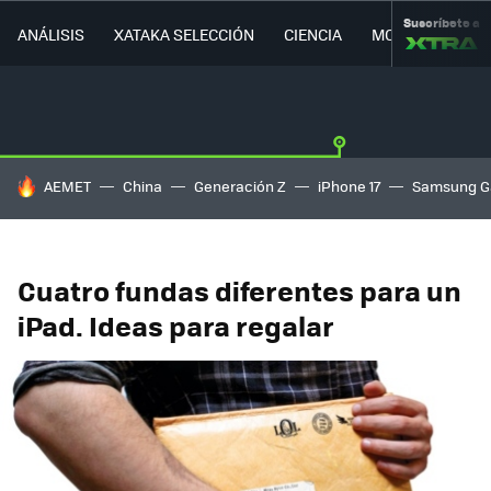
Suscríbete a
ANÁLISIS
XATAKA SELECCIÓN
CIENCIA
MOVILIDAD
HOY SE HABLA DE
AEMET
China
Generación Z
iPhone 17
Samsung G
Cuatro fundas diferentes para un
iPad. Ideas para regalar