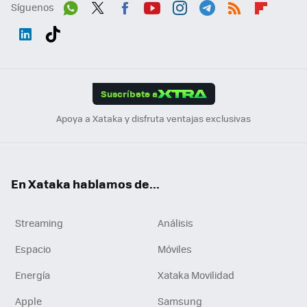
Síguenos
Wh
Twit
Fac
You
Inst
Tele
RSS
Flip
ats
ter
ebo
tub
agr
gra
boa
Link
Tikt
App
ok
e
am
m
rd
edI
ok
Suscríbete a
n
Apoya a Xataka y disfruta ventajas exclusivas
En Xataka hablamos de...
Streaming
Análisis
Espacio
Móviles
Energía
Xataka Movilidad
Apple
Samsung