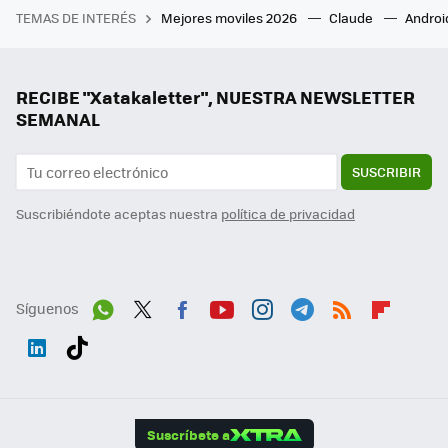
TEMAS DE INTERÉS
Mejores moviles 2026
Claude
Androi
RECIBE "Xatakaletter", NUESTRA NEWSLETTER
SEMANAL
SUSCRIBIR
Suscribiéndote aceptas nuestra
política de privacidad
Síguenos
Wh
Twit
Fac
You
Inst
Tele
RSS
Flip
ats
ter
ebo
tub
agr
gra
boa
Link
Tikt
App
ok
e
am
m
rd
edI
ok
Suscríbete a
n