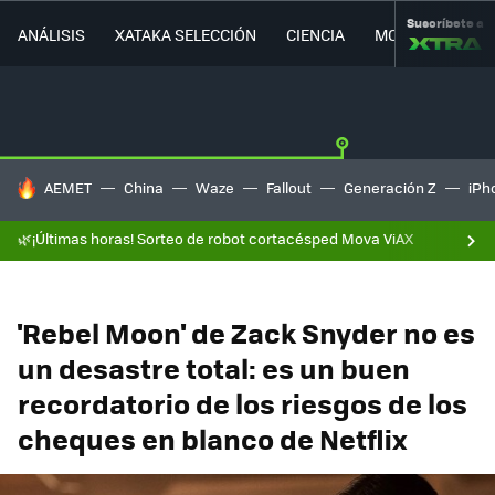
Suscríbete a
ANÁLISIS
XATAKA SELECCIÓN
CIENCIA
MOVILIDAD
HOY SE HABLA DE
AEMET
China
Waze
Fallout
Generación Z
iPh
🌿¡Últimas horas! Sorteo de robot cortacésped Mova ViAX
'Rebel Moon' de Zack Snyder no es
un desastre total: es un buen
recordatorio de los riesgos de los
cheques en blanco de Netflix