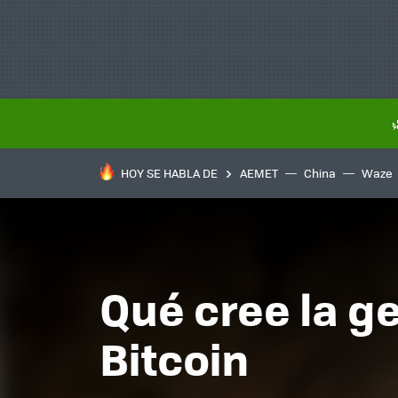
HOY SE HABLA DE
AEMET
China
Waze
Qué cree la g
Bitcoin