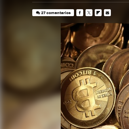
27 comentarios
FACEBOOK
TWITTER
FLIPBOARD
E-
MAIL