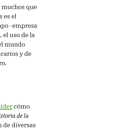
ay muchos que
s es el
Xapo -empresa
 el uso de la
 el mundo
carios y de
ro.
sider
cómo
storia de la
n de diversas