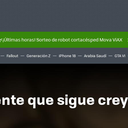
🌿¡Últimas horas! Sorteo de robot cortacésped Mova ViAX
Fallout
Generación Z
iPhone 18
Arabia Saudí
GTA VI
ente que sigue cre