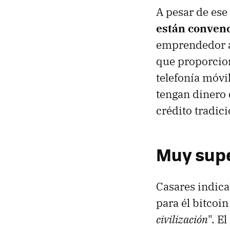
A pesar de es
están convenc
emprendedor 
que proporcion
telefonía móvi
tengan dinero 
crédito tradici
Muy supe
Casares indic
para él bitcoin
civilización
". E