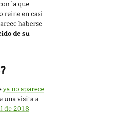
con la que
o reine en casi
parece haberse
cido de su
s?
se
ya no aparece
e una visita a
il de 2018