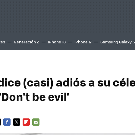
tes
Generación Z
iPhone 18
iPhone 17
Samsung Galaxy 
ice (casi) adiós a su cél
Don't be evil'
FACEBOOK
TWITTER
FLIPBOARD
E-