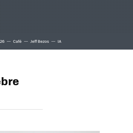
S26
Café
Jeff Bezos
IA
ebre