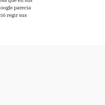
sa que en sus
oogle parecía
ió regir sus