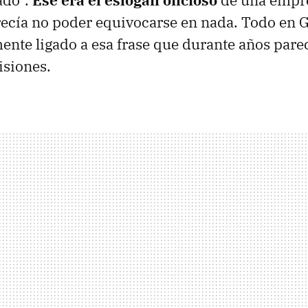
ado".
Ese era el eslógan oficioso
de una empre
ecía no poder equivocarse en nada. Todo en G
mente ligado a esa frase que durante años parec
isiones.