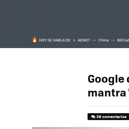
HOY SE HABLA DE
AEMET
China
Bill Ga
Google d
mantra '
39 comentarios