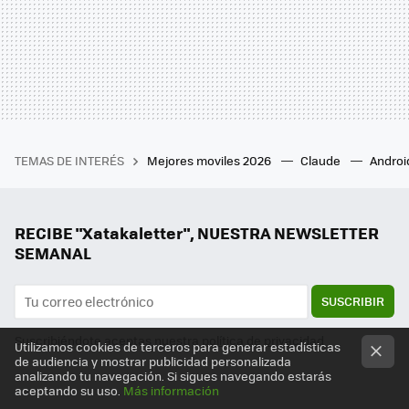
TEMAS DE INTERÉS
Mejores moviles 2026
Claude
Androi
RECIBE "Xatakaletter", NUESTRA NEWSLETTER
SEMANAL
SUSCRIBIR
Suscribiéndote aceptas nuestra
política de privacidad
Utilizamos cookies de terceros para generar estadísticas
de audiencia y mostrar publicidad personalizada
analizando tu navegación. Si sigues navegando estarás
aceptando su uso.
Más información