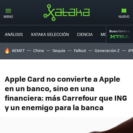
MENÚ
NUEVO
Suscríbete a
ANÁLISIS
XATAKA SELECCIÓN
CIENCIA
MOVILIDAD
HOY SE HABLA DE
AEMET
China
Sequía
Fallout
Generación Z
iP
Apple Card no convierte a Apple
en un banco, sino en una
financiera: más Carrefour que ING
y un enemigo para la banca