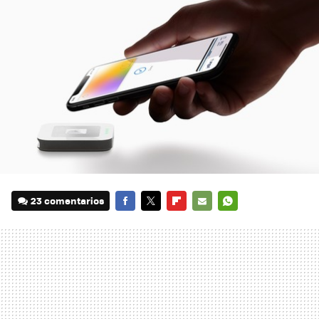
23 comentarios
FACEBOOK
TWITTER
FLIPBOARD
E-
WHATSAPP
MAIL