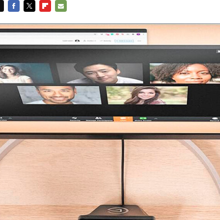
FACEBOOK
TWITTER
FLIPBOARD
E-
MAIL