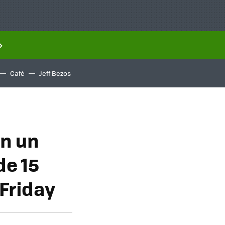
Café
Jeff Bezos
en un
de 15
 Friday