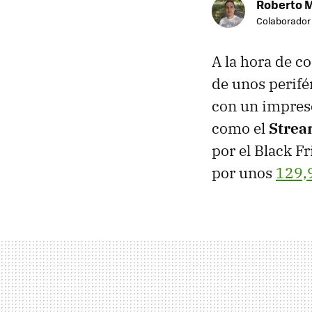
Roberto 
Colaborador
A la hora de c
de unos perifé
con un impresc
como el
Strea
por el Black F
por unos
129,