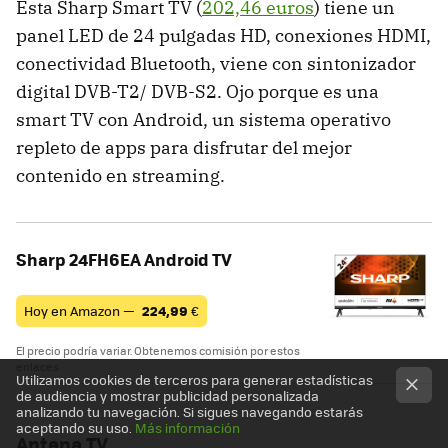
Esta Sharp Smart TV (
202,46 euros
) tiene un
panel LED de 24 pulgadas HD, conexiones HDMI,
conectividad Bluetooth, viene con sintonizador
digital DVB-T2/ DVB-S2. Ojo porque es una
smart TV con Android, un sistema operativo
repleto de apps para disfrutar del mejor
contenido en streaming.
Sharp 24FH6EA Android TV
Hoy en Amazon —
224,99
€
El precio podría variar. Obtenemos comisión por estos
enlaces
Utilizamos cookies de terceros para generar estadísticas
de audiencia y mostrar publicidad personalizada
analizando tu navegación. Si sigues navegando estarás
aceptando su uso.
Más información
Antena TV