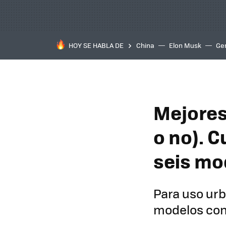
HOY SE HABLA DE
China
Elon Musk
Ge
Mejores
o no). C
seis mo
Para uso urb
modelos con