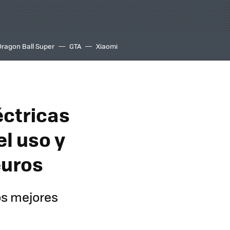
Dragon Ball Super
GTA
Xiaomi
éctricas
el uso y
euros
os mejores