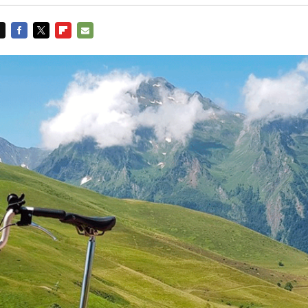
FACEBOOK
TWITTER
FLIPBOARD
E-
MAIL