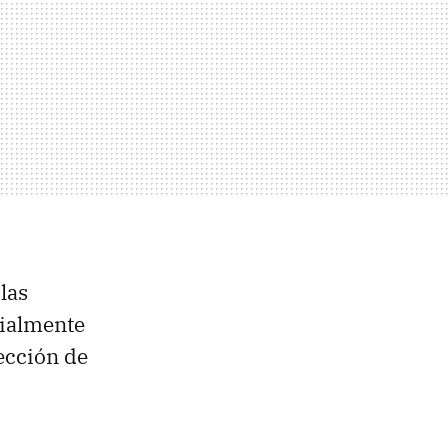
las
cialmente
ección de