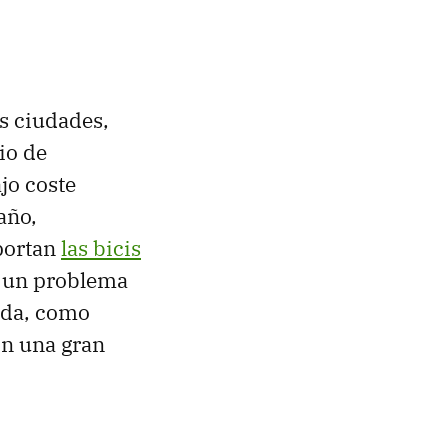
as ciudades,
io de
jo coste
año,
aportan
las bicis
s un problema
ada, como
on una gran