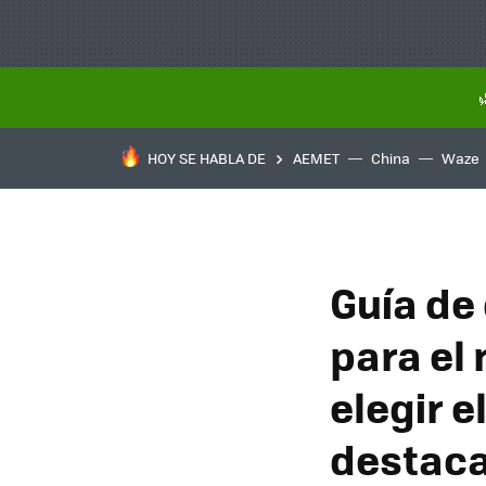
HOY SE HABLA DE
AEMET
China
Waze
Guía de
para el
elegir e
destac