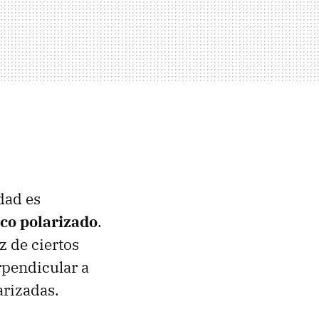
dad es
ico polarizado
.
z de ciertos
erpendicular a
arizadas.