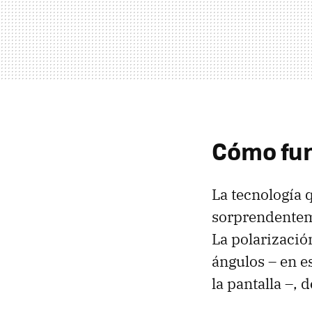
Cómo fu
La tecnología q
sorprendentem
La polarizació
ángulos – en es
la pantalla –, 