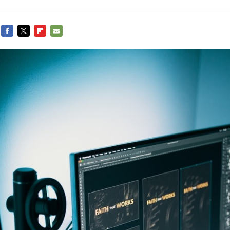
FACEBOOK
TWITTER
FLIPBOARD
E-
MAIL