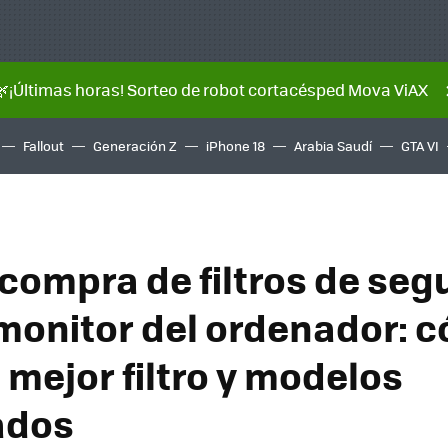
🌿¡Últimas horas! Sorteo de robot cortacésped Mova ViAX
Fallout
Generación Z
iPhone 18
Arabia Saudí
GTA VI
 compra de filtros de seg
 monitor del ordenador: 
l mejor filtro y modelos
ados