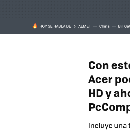
HOY SE HABLA DE
AEMET
China
Bill Ga
Con est
Acer po
HD y ah
PcComp
Incluye una 