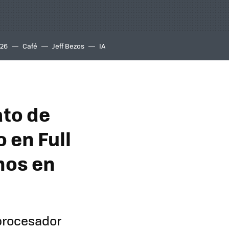
S26
Café
Jeff Bezos
IA
to de
 en Full
nos en
 procesador