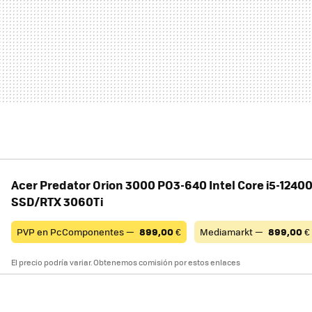
Acer Predator Orion 3000 PO3-640 Intel Core i5-1240
SSD/RTX 3060Ti
PVP en PcComponentes —
899,00
€
Mediamarkt —
899,00
€
El precio podría variar. Obtenemos comisión por estos enlaces