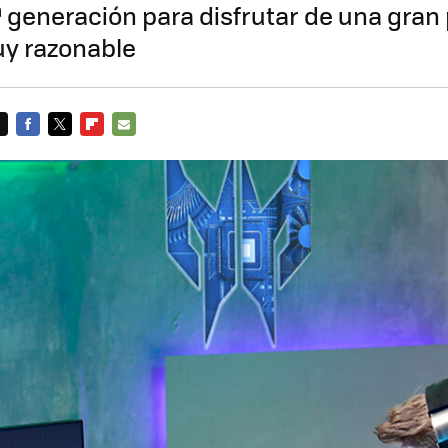
12ª generación para disfrutar de una gran
uy razonable
FACEBOOK
TWITTER
FLIPBOARD
E-
MAIL