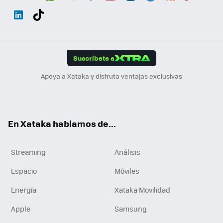
Wh
Twit
Fac
You
Inst
Tele
RSS
Flip
ats
ter
ebo
tub
agr
gra
boa
Link
Tikt
App
ok
e
am
m
rd
edI
ok
Suscríbete a
n
Apoya a Xataka y disfruta ventajas exclusivas
En Xataka hablamos de...
Streaming
Análisis
Espacio
Móviles
Energía
Xataka Movilidad
Apple
Samsung