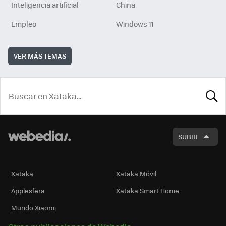
Inteligencia artificial
China
Empleo
Windows 11
VER MÁS TEMAS
BUSCA
SUBIR
Xataka
Xataka Móvil
Applesfera
Xataka Smart Home
Mundo Xiaomi