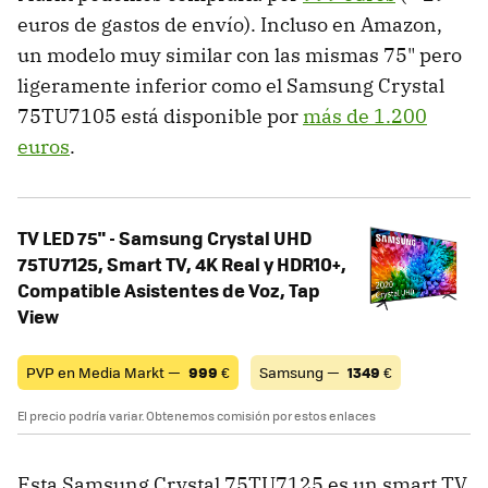
euros de gastos de envío). Incluso en Amazon,
un modelo muy similar con las mismas 75" pero
ligeramente inferior como el Samsung Crystal
75TU7105 está disponible por
más de 1.200
euros
.
TV LED 75" - Samsung Crystal UHD
75TU7125, Smart TV, 4K Real y HDR10+,
Compatible Asistentes de Voz, Tap
View
PVP en Media Markt —
999
€
Samsung —
1349
€
El precio podría variar. Obtenemos comisión por estos enlaces
Esta Samsung Crystal 75TU7125 es un smart TV