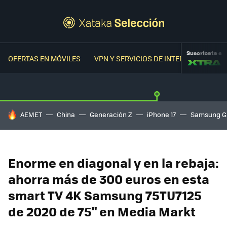
Suscríbete a
OFERTAS EN MÓVILES
VPN Y SERVICIOS DE INTERNET
OFER
HOY SE HABLA DE
AEMET
China
Generación Z
iPhone 17
Samsung G
Enorme en diagonal y en la rebaja:
ahorra más de 300 euros en esta
smart TV 4K Samsung 75TU7125
de 2020 de 75" en Media Markt