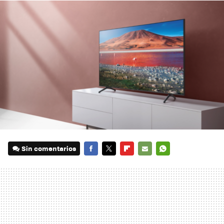
Sin comentarios
FACEBOOK
TWITTER
FLIPBOARD
E-
WHATSAPP
MAIL