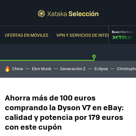
Suscríbete a
OFERTAS EN MÓVILES
VPN Y SERVICIOS DE INTERNET
OFER
HOY SE HABLA DE
China
Elon Musk
Generación Z
Eclipse
Christoph
Ahorra más de 100 euros
comprando la Dyson V7 en eBay:
calidad y potencia por 179 euros
con este cupón