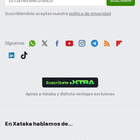
SUSCRIBIR
Suscribiéndote aceptas nuestra
política de privacidad
Síguenos
Wh
Twit
Fac
You
Inst
Tele
RSS
Flip
ats
ter
ebo
tub
agr
gra
boa
Link
Tikt
App
ok
e
am
m
rd
edI
ok
Suscríbete a
n
Apoya a Xataka y disfruta ventajas exclusivas
En Xataka hablamos de...