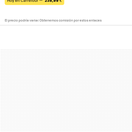
Hoy en Carrefour —
238,99
€
El precio podría variar. Obtenemos comisión por estos enlaces