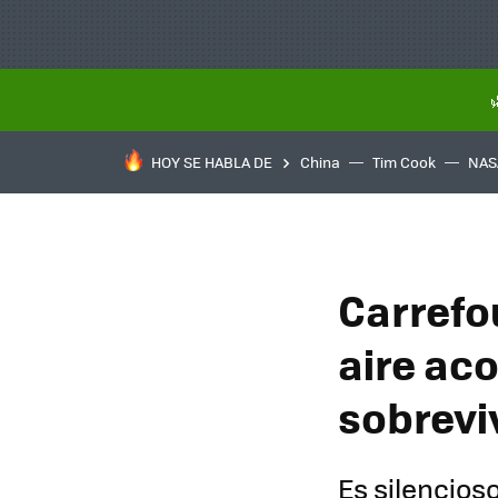
HOY SE HABLA DE
China
Tim Cook
NAS
Carrefou
aire ac
sobreviv
Es silencios