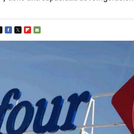
FACEBOOK
TWITTER
FLIPBOARD
E-
MAIL