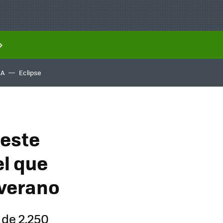
IA
Eclipse
 este
el que
 verano
 de 2.250