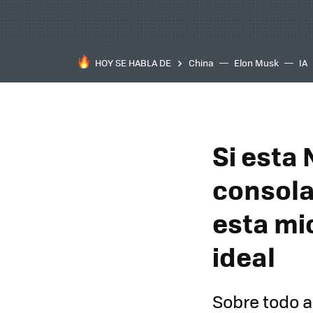
HOY SE HABLA DE
China
Elon Musk
IA
Si esta
consola 
esta mi
ideal
Sobre todo 