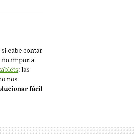
 si cabe contar
e no importa
tablets
: las
no nos
olucionar fácil