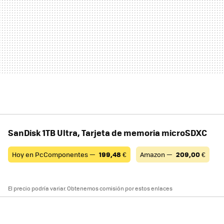
SanDisk 1TB Ultra, Tarjeta de memoria microSDXC
Hoy en PcComponentes —
199,48
€
Amazon —
209,00
€
El precio podría variar. Obtenemos comisión por estos enlaces