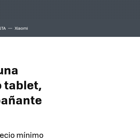
GTA
Xiaomi
 una
 tablet,
mpañante
recio mínimo