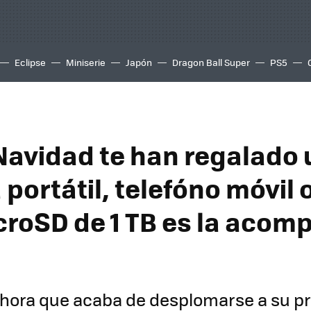
Eclipse
Miniserie
Japón
Dragon Ball Super
PS5
 Navidad te han regalado
portátil, telefóno móvil o
croSD de 1 TB es la aco
ahora que acaba de desplomarse a su p