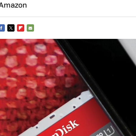
n Amazon
FACEBOOK
TWITTER
FLIPBOARD
E-
MAIL