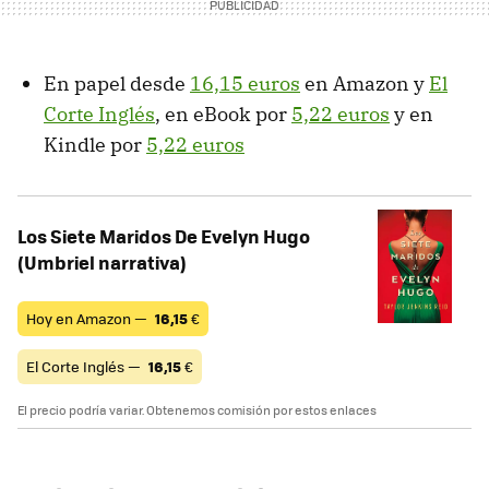
En papel desde
16,15 euros
en Amazon y
El
Corte Inglés
, en eBook por
5,22 euros
y en
Kindle por
5,22 euros
Los Siete Maridos De Evelyn Hugo
(Umbriel narrativa)
Hoy en Amazon —
16,15
€
El Corte Inglés —
16,15
€
El precio podría variar. Obtenemos comisión por estos enlaces