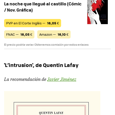
La noche que llegué al castillo (Cómic
/ Nov. Gráfica)
PVP en El Corte Inglés —
16,05
€
FNAC —
16,05
€
Amazon —
16,10
€
El precio podría variar. Obtenemos comisión por estos enlaces
'L’intrusion', de Quentin Lafay
La recomendación de
Javier Jiménez