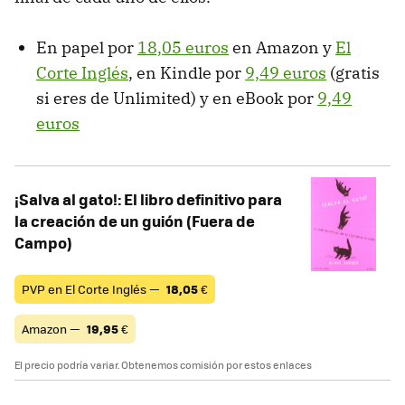
En papel por
18,05 euros
en Amazon y
El
Corte Inglés
, en Kindle por
9,49 euros
(gratis
si eres de Unlimited) y en eBook por
9,49
euros
¡Salva al gato!: El libro definitivo para
la creación de un guión (Fuera de
Campo)
PVP en El Corte Inglés —
18,05
€
Amazon —
19,95
€
El precio podría variar. Obtenemos comisión por estos enlaces