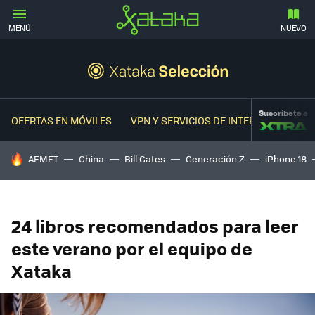
MENÚ
NUEVO
Suscríbete a
OFERTAS EN MÓVILES
VPN Y SERVICIOS DE INTERNET
OFER
HOY SE HABLA DE
AEMET
China
Bill Gates
Generación Z
iPhone 18
24 libros recomendados para leer
este verano por el equipo de
Xataka