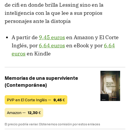
de cifi en donde brilla Lessing sino en la
inteligencia con la que lee a sus propios
personajes ante la distopía
A partir de
9,45 euros
en Amazon y El Corte
Inglés, por
6,64 euros
en eBook y por
6,64
euros
en Kindle
Memorias de una superviviente
(Contemporánea)
PVP en El Corte Inglés —
9,45
€
Amazon —
12,30
€
El precio podría variar. Obtenemos comisión por estos enlaces