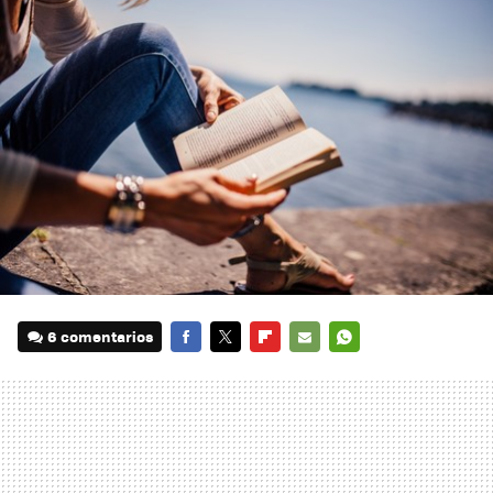
6 comentarios
FACEBOOK
TWITTER
FLIPBOARD
E-
WHATSAPP
MAIL