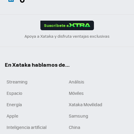
ats
ter
ebo
tub
agr
gra
boa
Link
Tikt
App
ok
e
am
m
rd
edI
ok
Suscríbete a
n
Apoya a Xataka y disfruta ventajas exclusivas
En Xataka hablamos de...
Streaming
Análisis
Espacio
Móviles
Energía
Xataka Movilidad
Apple
Samsung
Inteligencia artificial
China