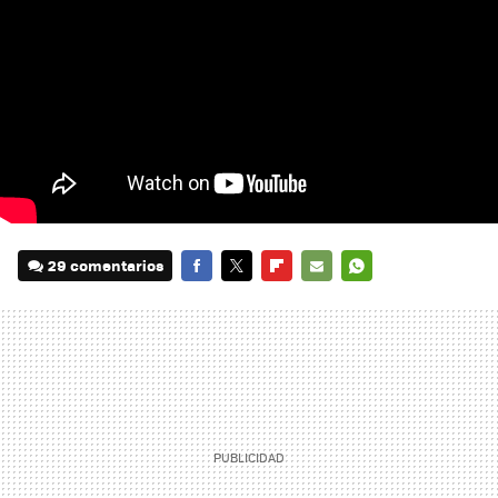
29 comentarios
FACEBOOK
TWITTER
FLIPBOARD
E-
WHATSAPP
MAIL