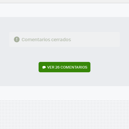
FACEBOOK
TWITTER
FLIPBOARD
E-
WHATSAPP
MAIL
Comentarios cerrados
VER
26 COMENTARIOS