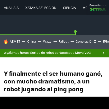
Suscríbete a
ANÁLISIS
XATAKA SELECCIÓN
CIENCIA
MOVILIDAD
HOY SE HABLA DE
AEMET
China
Waze
Fallout
Generación Z
iPh
🌿¡Últimas horas! Sorteo de robot cortacésped Mova ViAX
Y finalmente el ser humano ganó,
con mucho dramatismo, a un
robot jugando al ping pong