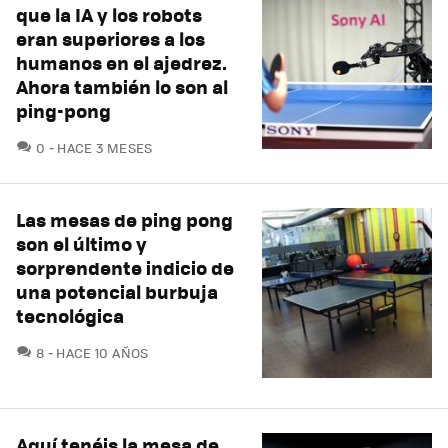
que la IA y los robots
eran superiores a los
humanos en el ajedrez.
Ahora también lo son al
ping-pong
COMENTARIOS
0
HACE 3 MESES
Las mesas de ping pong
son el último y
sorprendente indicio de
una potencial burbuja
tecnológica
COMENTARIOS
8
HACE 10 AÑOS
Aquí tenéis la mesa de