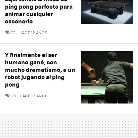
ping pong perfecta para
animar cualquier
escenario
COMENTARIOS
22
HACE 12 AÑOS
Y finalmente el ser
humano ganó, con
mucho dramatismo, a un
robot jugando al ping
pong
COMENTARIOS
29
HACE 12 AÑOS