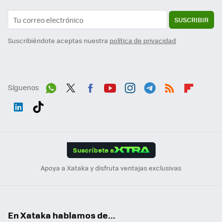
SUSCRIBIR
Suscribiéndote aceptas nuestra
política de privacidad
Síguenos
Wh
Twit
Fac
You
Inst
Tele
RSS
Flip
ats
ter
ebo
tub
agr
gra
boa
Link
Tikt
App
ok
e
am
m
rd
edI
ok
Suscríbete a
n
Apoya a Xataka y disfruta ventajas exclusivas
En Xataka hablamos de...