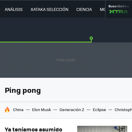
Suscríbete a
ANÁLISIS
XATAKA SELECCIÓN
CIENCIA
MOVILIDAD
Ping pong
HOY SE HABLA DE
China
Elon Musk
Generación Z
Eclipse
Christop
Ya teníamos asumido