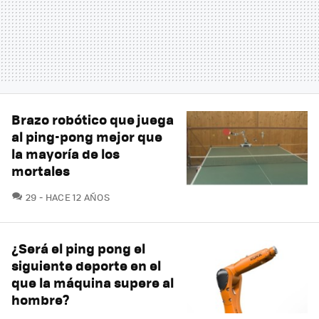
Brazo robótico que juega
al ping-pong mejor que
la mayoría de los
mortales
COMENTARIOS
29
HACE 12 AÑOS
¿Será el ping pong el
siguiente deporte en el
que la máquina supere al
hombre?