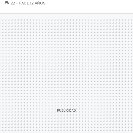
COMENTARIOS
22
HACE 12 AÑOS