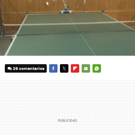
29 comentarios
FACEBOOK
TWITTER
FLIPBOARD
E-
WHATSAPP
MAIL