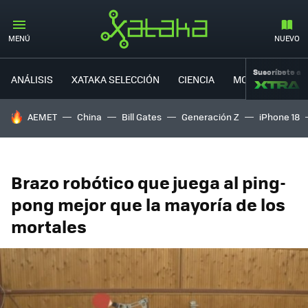
MENÚ
NUEVO
Suscríbete a
ANÁLISIS
XATAKA SELECCIÓN
CIENCIA
MOVILIDAD
HOY SE HABLA DE
AEMET
China
Bill Gates
Generación Z
iPhone 18
Brazo robótico que juega al ping-
pong mejor que la mayoría de los
mortales