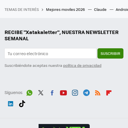
TEMAS DE INTERÉS
Mejores moviles 2026
Claude
Androi
RECIBE "Xatakaletter", NUESTRA NEWSLETTER
SEMANAL
SUSCRIBIR
Suscribiéndote aceptas nuestra
política de privacidad
Síguenos
Wh
Twit
Fac
You
Inst
Tele
RSS
Flip
ats
ter
ebo
tub
agr
gra
boa
Link
Tikt
App
ok
e
am
m
rd
edI
ok