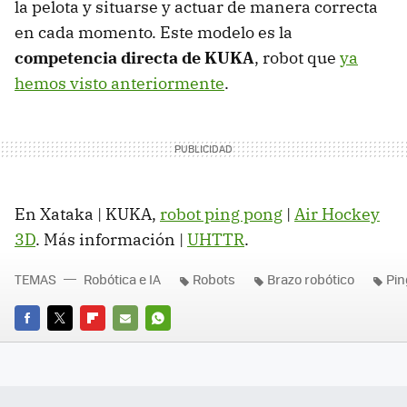
la pelota y situarse y actuar de manera correcta
en cada momento. Este modelo es la
competencia directa de KUKA
, robot que
ya
hemos visto anteriormente
.
En Xataka | KUKA,
robot ping pong
|
Air Hockey
3D
. Más información |
UHTTR
.
TEMAS
Robótica e IA
Robots
Brazo robótico
Pin
FACEBOOK
TWITTER
FLIPBOARD
E-
WHATSAPP
MAIL