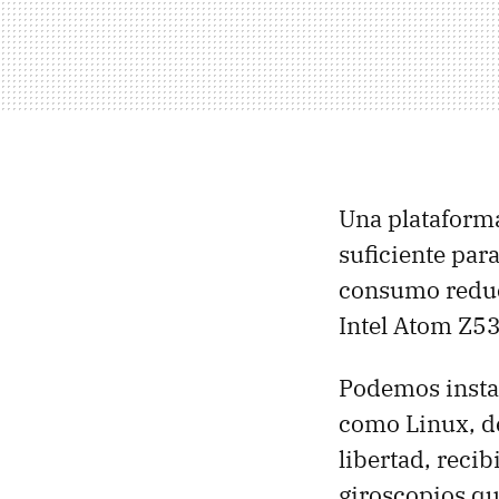
Una plataforma 
suficiente par
consumo reduci
Intel Atom Z53
Podemos instal
como Linux, de
libertad, recib
giroscopios qu