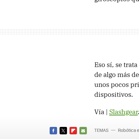
Eso sí, se trat
de algo más de
unos pocos priv
dispositivos.
Vía |
Slashgear
TEMAS
Robótica e
FACEBOOK
TWITTER
FLIPBOARD
E-