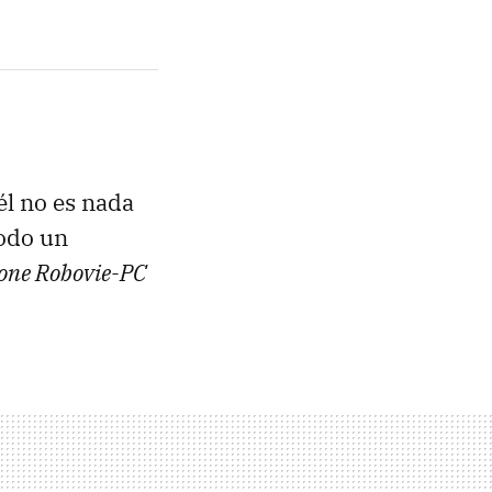
él no es nada
todo un
one Robovie-PC