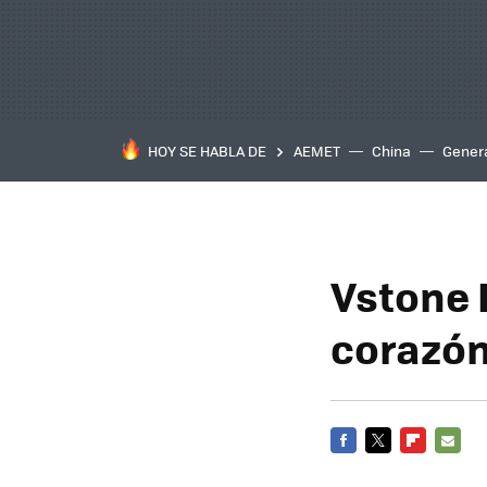
HOY SE HABLA DE
AEMET
China
Gener
Vstone 
corazón
FACEBOOK
TWITTER
FLIPBOARD
E-