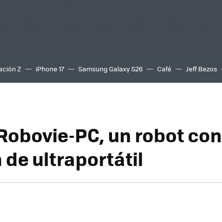
ación Z
iPhone 17
Samsung Galaxy S26
Café
Jeff Bezos
Robovie-PC, un robot con
 de ultraportátil