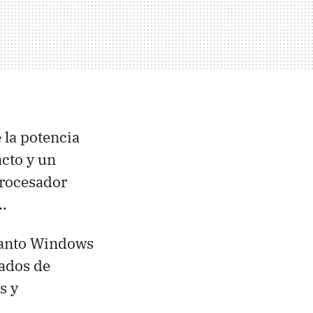
e la potencia
acto y un
procesador
..
 tanto Windows
rados de
s y