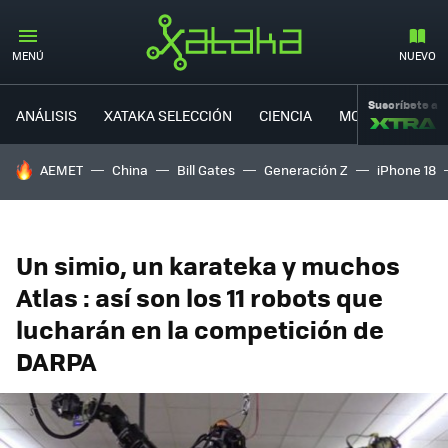
MENÚ
NUEVO
Suscríbete a
ANÁLISIS
XATAKA SELECCIÓN
CIENCIA
MOVILIDAD
HOY SE HABLA DE
AEMET
China
Bill Gates
Generación Z
iPhone 18
Un simio, un karateka y muchos
Atlas : así son los 11 robots que
lucharán en la competición de
DARPA