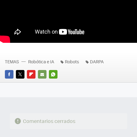
TEMAS
Robótica e IA
Robots
DARPA
FACEBOOK
TWITTER
FLIPBOARD
E-
WHATSAPP
MAIL
Comentarios cerrados