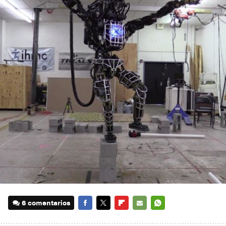
6 comentarios
FACEBOOK
TWITTER
FLIPBOARD
E-
WHATSAPP