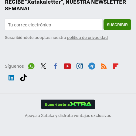
RECIBE "Xatakaletter", NUESTRA NEWSLETTER
SEMANAL
SUSCRIBIR
Suscribiéndote aceptas nuestra
política de privacidad
Síguenos
Wh
Twit
Fac
You
Inst
Tele
RSS
Flip
ats
ter
ebo
tub
agr
gra
boa
Link
Tikt
App
ok
e
am
m
rd
edI
ok
Suscríbete a
n
Apoya a Xataka y disfruta ventajas exclusivas