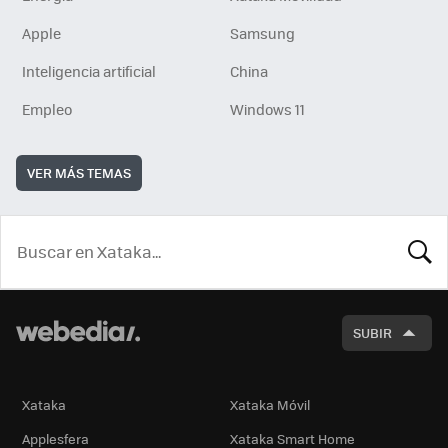
Apple
Samsung
Inteligencia artificial
China
Empleo
Windows 11
VER MÁS TEMAS
BUSCA
SUBIR
Xataka
Xataka Móvil
Applesfera
Xataka Smart Home