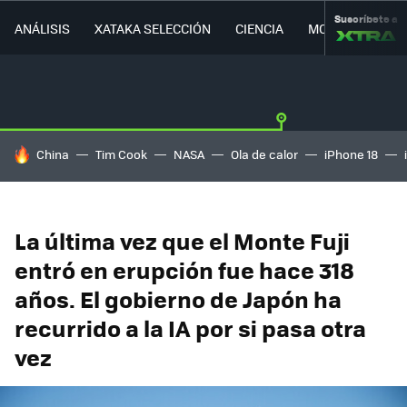
Suscríbete a
ANÁLISIS
XATAKA SELECCIÓN
CIENCIA
MOVILIDAD
HOY SE HABLA DE
China
Tim Cook
NASA
Ola de calor
iPhone 18
La última vez que el Monte Fuji
entró en erupción fue hace 318
años. El gobierno de Japón ha
recurrido a la IA por si pasa otra
vez