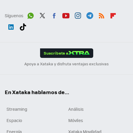
Síguenos
Wh
Twit
Fac
You
Inst
Tele
RSS
Flip
ats
ter
ebo
tub
agr
gra
boa
Link
Tikt
App
ok
e
am
m
rd
edI
ok
Suscríbete a
n
Apoya a Xataka y disfruta ventajas exclusivas
En Xataka hablamos de...
Streaming
Análisis
Espacio
Móviles
Energía
Xataka Movilidad