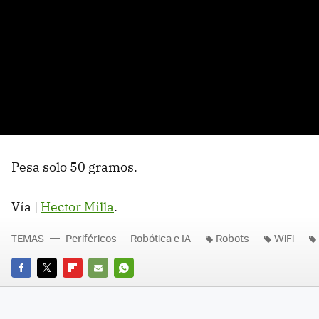
Pesa solo 50 gramos.
Vía |
Hector Milla
.
TEMAS
Periféricos
Robótica e IA
Robots
WiFi
FACEBOOK
TWITTER
FLIPBOARD
E-
WHATSAPP
MAIL