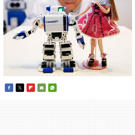
FACEBOOK
TWITTER
FLIPBOARD
E-
WHATSAPP
MAIL