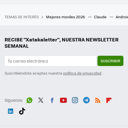
TEMAS DE INTERÉS
Mejores moviles 2026
Claude
Androi
RECIBE "Xatakaletter", NUESTRA NEWSLETTER
SEMANAL
SUSCRIBIR
Suscribiéndote aceptas nuestra
política de privacidad
Síguenos
Wh
Twit
Fac
You
Inst
Tele
RSS
Flip
ats
ter
ebo
tub
agr
gra
boa
Link
Tikt
App
ok
e
am
m
rd