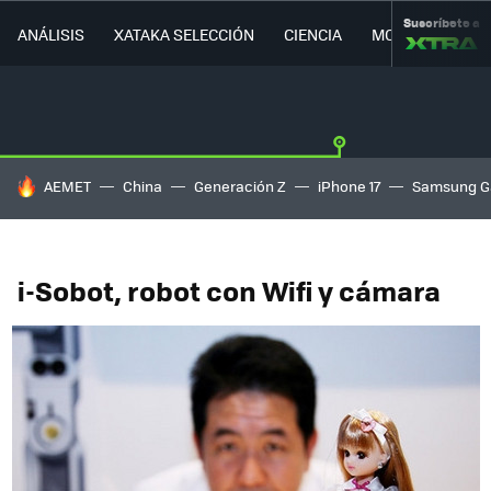
Suscríbete a
ANÁLISIS
XATAKA SELECCIÓN
CIENCIA
MOVILIDAD
HOY SE HABLA DE
AEMET
China
Generación Z
iPhone 17
Samsung G
i-Sobot, robot con Wifi y cámara