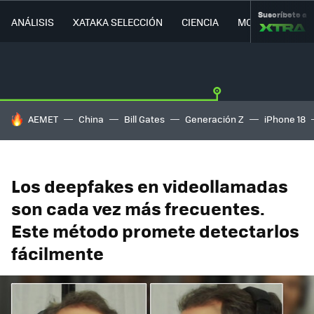
Suscríbete a
ANÁLISIS
XATAKA SELECCIÓN
CIENCIA
MOVILIDAD
HOY SE HABLA DE
AEMET
China
Bill Gates
Generación Z
iPhone 18
Los deepfakes en videollamadas
son cada vez más frecuentes.
Este método promete detectarlos
fácilmente