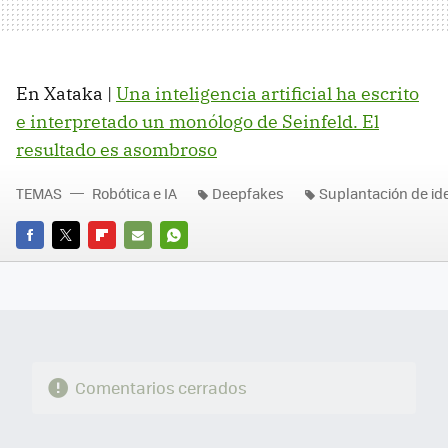
En Xataka |
Una inteligencia artificial ha escrito
e interpretado un monólogo de Seinfeld. El
resultado es asombroso
TEMAS
Robótica e IA
Deepfakes
Suplantación de id
FACEBOOK
TWITTER
FLIPBOARD
E-
WHATSAPP
MAIL
Comentarios cerrados