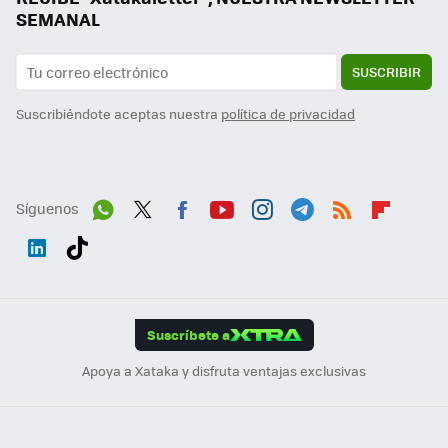
SEMANAL
SUSCRIBIR
Suscribiéndote aceptas nuestra
política de privacidad
Síguenos
Wh
Twit
Fac
You
Inst
Tele
RSS
Flip
ats
ter
ebo
tub
agr
gra
boa
Link
Tikt
App
ok
e
am
m
rd
edI
ok
Suscríbete a
n
Apoya a Xataka y disfruta ventajas exclusivas