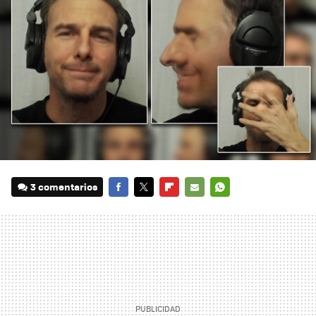
3 comentarios
FACEBOOK
TWITTER
FLIPBOARD
E-
WHATSAPP
MAIL