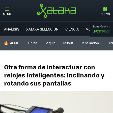
MENÚ
NUEVO
Suscríbete a
ANÁLISIS
XATAKA SELECCIÓN
CIENCIA
MOVILIDAD
HOY SE HABLA DE
AEMET
China
Sequía
Fallout
Generación Z
iP
Otra forma de interactuar con
relojes inteligentes: inclinando y
rotando sus pantallas