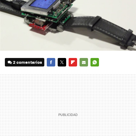
2 comentarios
FACEBOOK
TWITTER
FLIPBOARD
E-
WHATSAPP
MAIL