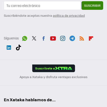
SUSCRIBIR
Suscribiéndote aceptas nuestra
política de privacidad
Síguenos
Wh
Twit
Fac
You
Inst
Tele
RSS
Flip
ats
ter
ebo
tub
agr
gra
boa
Link
Tikt
App
ok
e
am
m
rd
edI
ok
Suscríbete a
n
Apoya a Xataka y disfruta ventajas exclusivas
En Xataka hablamos de...