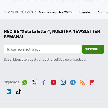
TEMAS DE INTERÉS
Mejores moviles 2026
Claude
Androi
RECIBE "Xatakaletter", NUESTRA NEWSLETTER
SEMANAL
SUSCRIBIR
Suscribiéndote aceptas nuestra
política de privacidad
Síguenos
Wh
Twit
Fac
You
Inst
Tele
RSS
Flip
ats
ter
ebo
tub
agr
gra
boa
Link
Tikt
App
ok
e
am
m
rd
edI
ok