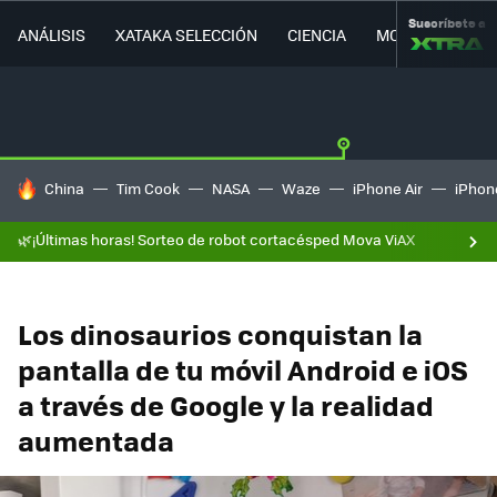
Suscríbete a
ANÁLISIS
XATAKA SELECCIÓN
CIENCIA
MOVILIDAD
HOY SE HABLA DE
China
Tim Cook
NASA
Waze
iPhone Air
iPhone
🌿¡Últimas horas! Sorteo de robot cortacésped Mova ViAX
Los dinosaurios conquistan la
pantalla de tu móvil Android e iOS
a través de Google y la realidad
aumentada