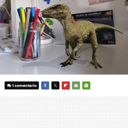
1 comentario
FACEBOOK
TWITTER
FLIPBOARD
E-
WHATSAPP
MAIL