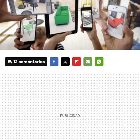
12 comentarios
FACEBOOK
TWITTER
FLIPBOARD
E-
WHATSAPP
MAIL