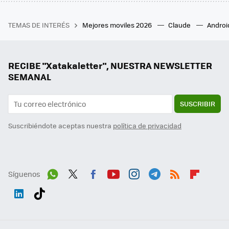
TEMAS DE INTERÉS
Mejores moviles 2026
Claude
Androi
RECIBE "Xatakaletter", NUESTRA NEWSLETTER
SEMANAL
SUSCRIBIR
Suscribiéndote aceptas nuestra
política de privacidad
Síguenos
Wh
Twit
Fac
You
Inst
Tele
RSS
Flip
ats
ter
ebo
tub
agr
gra
boa
Link
Tikt
App
ok
e
am
m
rd
edI
ok