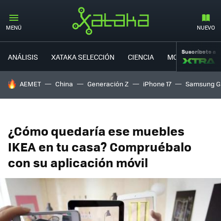
MENÚ
NUEVO
Suscríbete a
ANÁLISIS
XATAKA SELECCIÓN
CIENCIA
MOVILIDAD
HOY SE HABLA DE
AEMET
China
Generación Z
iPhone 17
Samsung G
¿Cómo quedaría ese muebles
IKEA en tu casa? Compruébalo
con su aplicación móvil