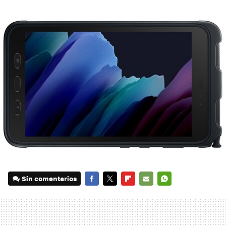
Sin comentarios
FACEBOOK
TWITTER
FLIPBOARD
E-
WHATSAPP
MAIL