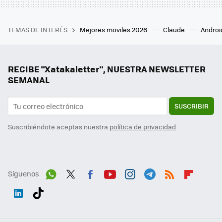
TEMAS DE INTERÉS
Mejores moviles 2026
Claude
Androi
RECIBE "Xatakaletter", NUESTRA NEWSLETTER
SEMANAL
SUSCRIBIR
Suscribiéndote aceptas nuestra
política de privacidad
Síguenos
Wh
Twit
Fac
You
Inst
Tele
RSS
Flip
ats
ter
ebo
tub
agr
gra
boa
Link
Tikt
App
ok
e
am
m
rd