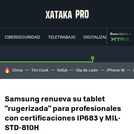
Suscríbete a
CIBERSEGURIDAD
TELETRABAJO
DIGITALIZACIÓN
CLOU
HOY SE HABLA DE
China
Tim Cook
NASA
Ola de calor
iPhone 18
Samsung renueva su tablet
"rugerizada" para profesionales
con certificaciones IP683 y MIL-
STD-810H