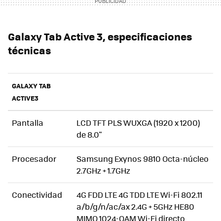
Galaxy Tab Active 3, especificaciones
técnicas
GALAXY TAB
ACTIVE3
Pantalla
LCD TFT PLS WUXGA (1920 x 1200)
de 8.0"
Procesador
Samsung Exynos 9810 Octa-núcleo
2.7GHz + 1.7GHz
Conectividad
4G FDD LTE 4G TDD LTE Wi-Fi 802.11
a/b/g/n/ac/ax 2.4G + 5GHz HE80
MIMO 1024-QAM Wi-Fi directo