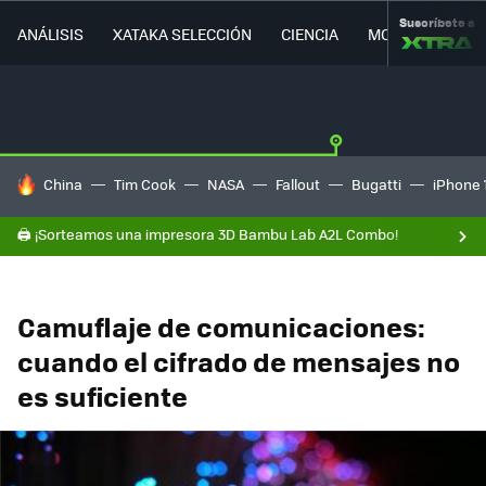
Suscríbete a
ANÁLISIS
XATAKA SELECCIÓN
CIENCIA
MOVILIDAD
HOY SE HABLA DE
China
Tim Cook
NASA
Fallout
Bugatti
iPhone 
🖨️ ¡Sorteamos una impresora 3D Bambu Lab A2L Combo!
Camuflaje de comunicaciones:
cuando el cifrado de mensajes no
es suficiente