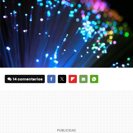
14 comentarios
FACEBOOK
TWITTER
FLIPBOARD
E-
WHATSAPP
MAIL