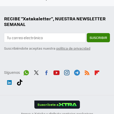
RECIBE "Xatakaletter", NUESTRA NEWSLETTER
SEMANAL
SUSCRIBIR
Suscribiéndote aceptas nuestra
política de privacidad
Síguenos
Wh
Twit
Fac
You
Inst
Tele
RSS
Flip
ats
ter
ebo
tub
agr
gra
boa
Link
Tikt
App
ok
e
am
m
rd
edI
ok
Suscríbete a
n
Apoya a Xataka y disfruta ventajas exclusivas