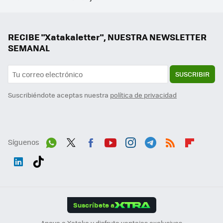
RECIBE "Xatakaletter", NUESTRA NEWSLETTER
SEMANAL
SUSCRIBIR
Suscribiéndote aceptas nuestra
política de privacidad
Síguenos
Wh
Twit
Fac
You
Inst
Tele
RSS
Flip
ats
ter
ebo
tub
agr
gra
boa
Link
Tikt
App
ok
e
am
m
rd
edI
ok
Suscríbete a
n
Apoya a Xataka y disfruta ventajas exclusivas