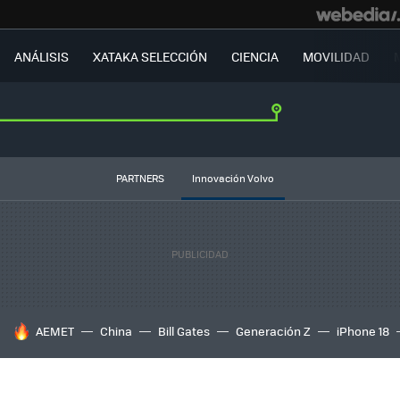
ANÁLISIS
XATAKA SELECCIÓN
CIENCIA
MOVILIDAD
PARTNERS
Innovación Volvo
HOY SE HABLA DE
AEMET
China
Bill Gates
Generación Z
iPhone 18