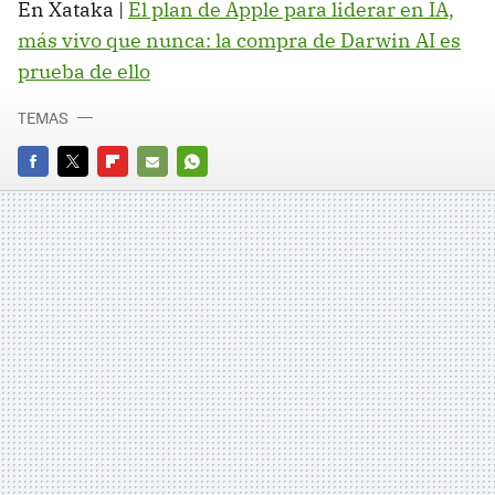
En Xataka |
El plan de Apple para liderar en IA,
más vivo que nunca: la compra de Darwin AI es
prueba de ello
TEMAS
FACEBOOK
TWITTER
FLIPBOARD
E-
WHATSAPP
MAIL