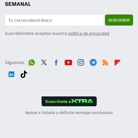
SEMANAL
SUSCRIBIR
Suscribiéndote aceptas nuestra
política de privacidad
Síguenos
Wh
Twit
Fac
You
Inst
Tele
RSS
Flip
ats
ter
ebo
tub
agr
gra
boa
Link
Tikt
App
ok
e
am
m
rd
edI
ok
Suscríbete a
n
Apoya a Xataka y disfruta ventajas exclusivas