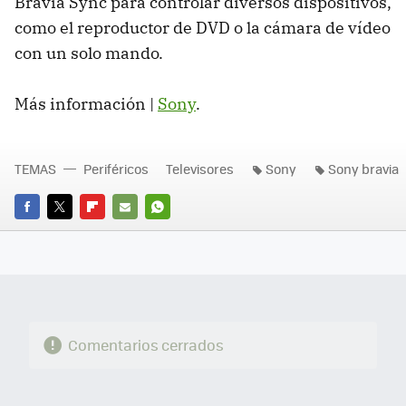
Bravia Sync para controlar diversos dispositivos,
como el reproductor de DVD o la cámara de vídeo
con un solo mando.
Más información |
Sony
.
TEMAS
Periféricos
Televisores
Sony
Sony bravia
FACEBOOK
TWITTER
FLIPBOARD
E-
WHATSAPP
MAIL
Comentarios cerrados