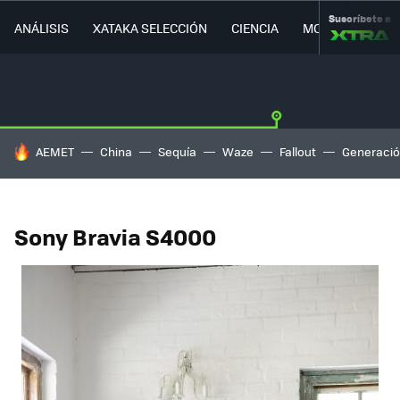
Suscríbete a
ANÁLISIS
XATAKA SELECCIÓN
CIENCIA
MOVILIDAD
HOY SE HABLA DE
AEMET
China
Sequía
Waze
Fallout
Generació
Sony Bravia S4000