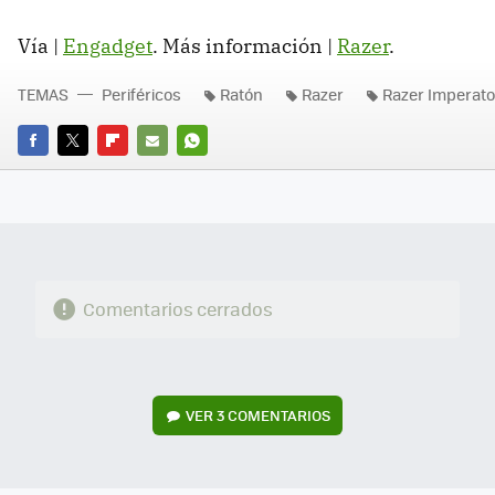
Vía |
Engadget
. Más información |
Razer
.
TEMAS
Periféricos
Ratón
Razer
Razer Imperato
FACEBOOK
TWITTER
FLIPBOARD
E-
WHATSAPP
MAIL
Comentarios cerrados
VER
3 COMENTARIOS