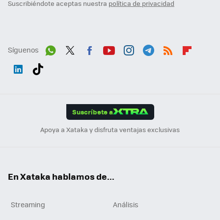
Suscribiéndote aceptas nuestra
política de privacidad
Síguenos
Wh
Twit
Fac
You
Inst
Tele
RSS
Flip
ats
ter
ebo
tub
agr
gra
boa
Link
Tikt
App
ok
e
am
m
rd
edI
ok
Suscríbete a
n
Apoya a Xataka y disfruta ventajas exclusivas
En Xataka hablamos de...
Streaming
Análisis