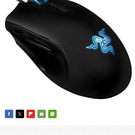
FACEBOOK
TWITTER
FLIPBOARD
E-
WHATSAPP
MAIL