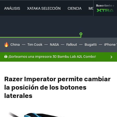
Suscríbete a
ANÁLISIS
XATAKA SELECCIÓN
CIENCIA
MOVILIDAD
HOY SE HABLA DE
China
Tim Cook
NASA
Fallout
Bugatti
iPhone 
🖨️ ¡Sorteamos una impresora 3D Bambu Lab A2L Combo!
Razer Imperator permite cambiar
la posición de los botones
laterales