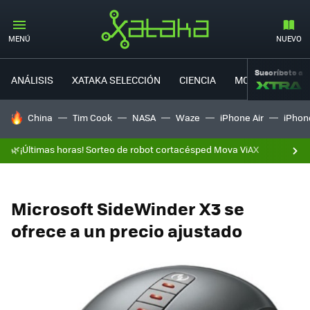
MENÚ
NUEVO
Suscríbete a
ANÁLISIS
XATAKA SELECCIÓN
CIENCIA
MOVILIDAD
HOY SE HABLA DE
China
Tim Cook
NASA
Waze
iPhone Air
iPhone
🌿¡Últimas horas! Sorteo de robot cortacésped Mova ViAX
Microsoft SideWinder X3 se
ofrece a un precio ajustado