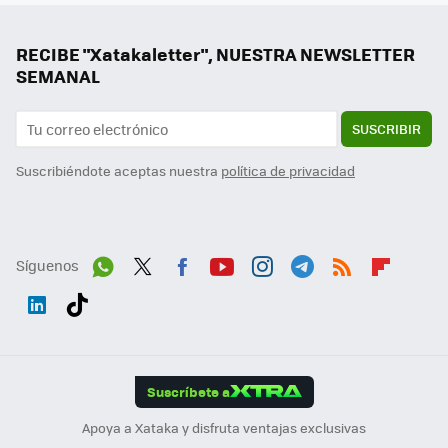
RECIBE "Xatakaletter", NUESTRA NEWSLETTER
SEMANAL
SUSCRIBIR
Suscribiéndote aceptas nuestra
política de privacidad
Síguenos
Wh
Twit
Fac
You
Inst
Tele
RSS
Flip
ats
ter
ebo
tub
agr
gra
boa
Link
Tikt
App
ok
e
am
m
rd
edI
ok
Suscríbete a
n
Apoya a Xataka y disfruta ventajas exclusivas