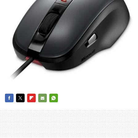
FACEBOOK
TWITTER
FLIPBOARD
E-
WHATSAPP
MAIL