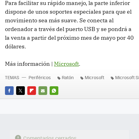
Para facilitar su rápido manejo, la parte inferior
dispone de unos soportes especiales para que el
movimiento sea más suave. Se conecta al
ordenador a través del puerto USB y se pondrá a
la venta a partir del próximo mes de mayo por 40
dólares.
Más información |
Microsoft
.
TEMAS
Periféricos
Ratón
Microsoft
Microsoft 
FACEBOOK
TWITTER
FLIPBOARD
E-
WHATSAPP
MAIL
Comentarios cerrados