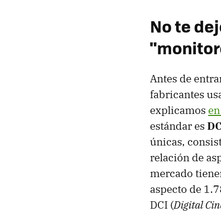
No te de
"monitor
Antes de entra
fabricantes us
explicamos
en
estándar es
DC
únicas, consis
relación de as
mercado tienen
aspecto de 1.7
DCI (
Digital Cin