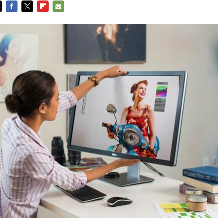
FACEBOOK
TWITTER
FLIPBOARD
E-
MAIL