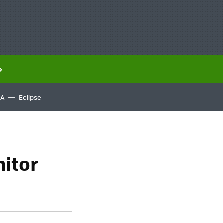
IA
Eclipse
itor