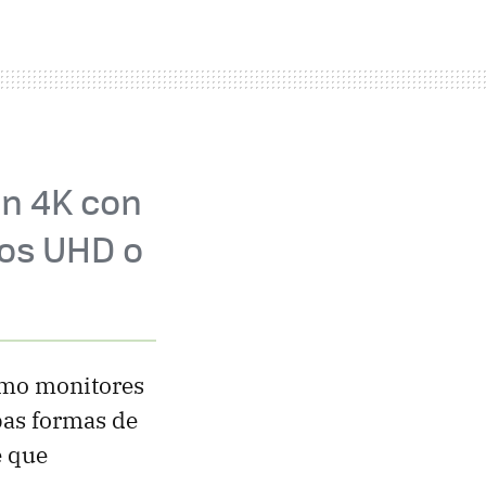
ón 4K con
mos UHD o
como monitores
as formas de
e que