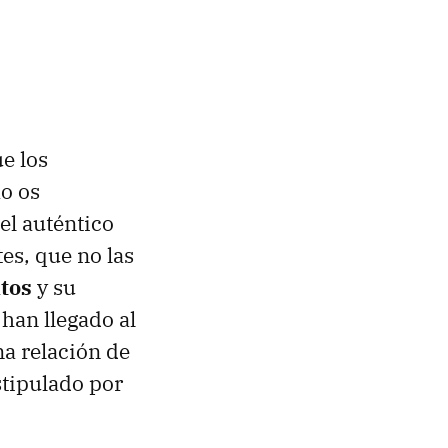
e los
o os
el auténtico
tes, que no las
tos
y su
han llegado al
a relación de
stipulado por