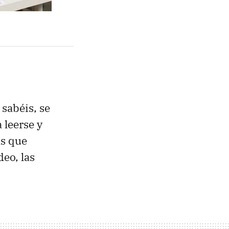
sabéis, se
a leerse y
as que
deo, las